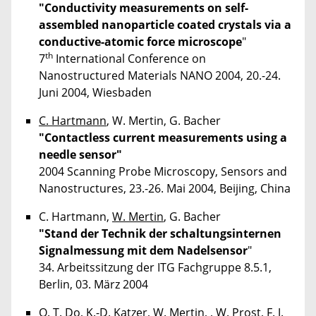
"Conductivity measurements on self-
assembled nanoparticle coated crystals via a
conductive-atomic force microscope
"
th
7
International Conference on
Nanostructured Materials NANO 2004, 20.-24.
Juni 2004, Wiesbaden
C. Hartmann
, W. Mertin, G. Bacher
"Contactless current measurements using a
needle sensor"
2004 Scanning Probe Microscopy, Sensors and
Nanostructures, 23.-26. Mai 2004, Beijing, China
C. Hartmann,
W. Mertin
, G. Bacher
"Stand der Technik der schaltungsinternen
Signalmessung mit dem Nadelsensor
"
34. Arbeitssitzung der ITG Fachgruppe 8.5.1,
Berlin, 03. März 2004
Q. T. Do
, K.-D. Katzer, W. Mertin, , W. Prost, F. J.