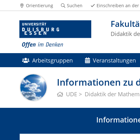
Orientierung
Suchen
Einschreiben an der
Fakultä
Didaktik d
Arbeitsgruppen
Veranstaltungen
Informationen zu
UDE
Didaktik der Mathem
Information