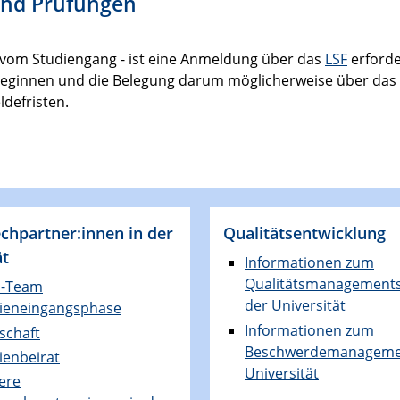
und Prüfungen
 vom Studiengang - ist eine Anmeldung über das
LSF
erforde
it beginnen und die Belegung darum möglicherweise über das 
ldefristen.
chpartner:innen in der
Qualitätsentwicklung
ät
Informationen zum
Qualitätsmanagement
P-Team
der Universität
ieneingangsphase
Informationen zum
schaft
Beschwerdemanageme
ienbeirat
Universität
ere