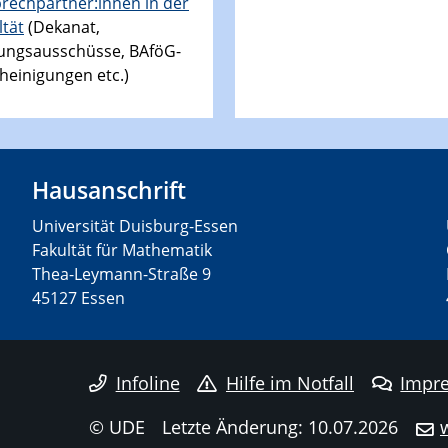
rechpartner:innen in der
ltät
(Dekanat,
ungsausschüsse, BAföG-
heinigungen etc.)
Hausanschrift
Universität Duisburg-Essen
Fakultät für Mathematik
Thea-Leymann-Straße 9
45127 Essen
Infoline
Hilfe im Notfall
Impr
© UDE
Letzte Änderung: 10.07.2026