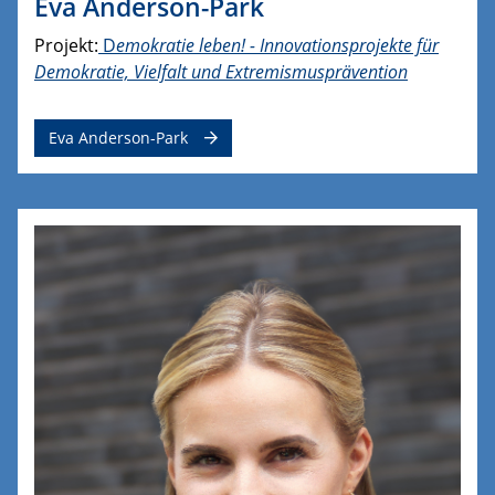
Eva Anderson-Park
Projekt:
D
emokratie leben! - Innovationsprojekte für
Demokratie, Vielfalt und Extremismusprävention
Eva Anderson-Park