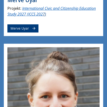
Projekt:
International Civic and Citizenship Education
Study 2027 (ICCS 202
7
)
Merve Uyar