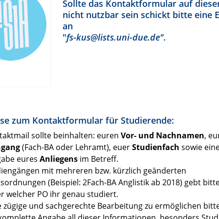
Sollte das Kontaktformular auf dieser
nicht nutzbar sein schickt bitte eine 
an
"
fs-kus@lists.uni-due.de".
se zum Kontaktformular für Studierende:
taktmail sollte beinhalten: euren
Vor- und Nachnamen
, e
ngang
(Fach-BA oder Lehramt), euer
Studienfach
sowie eine
gabe eures
Anliegens
im Betreff.
diengängen mit mehreren bzw. kürzlich geänderten
sordnungen (Beispiel: 2Fach-BA Anglistik ab 2018) gebt bitt
er welcher PO ihr genau studiert.
 zügige und sachgerechte Bearbeitung zu ermöglichen bitt
komplette Angabe all dieser Informationen, besonders Stu