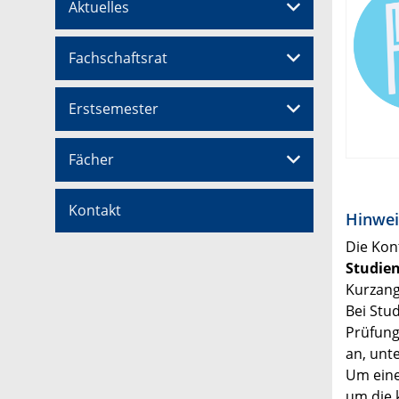
Aktuelles
Fachschaftsrat
Erstsemester
Fächer
Kontakt
Hinwei
Die Kon
Studie
Kurzan
Bei Stu
Prüfung
an, unt
Um eine
um die 