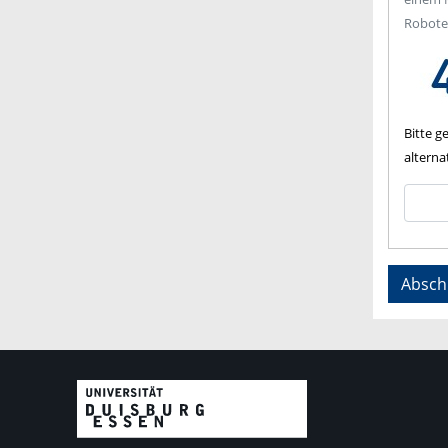
Roboter
Bitte g
alterna
Absch