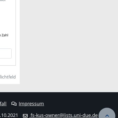
e Zahl
lichtfeld
fall
Impressum
.10.2021
fs-kus-owner@lists.uni-due.de