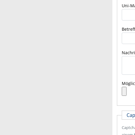
Uni-Ma
Betref
Nachri
Möglic
Cap
Captcha
einem M