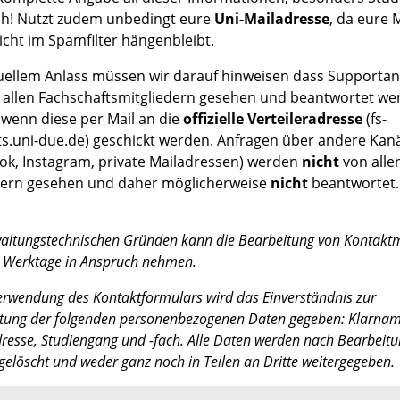
ch! Nutzt zudem unbedingt eure
Uni-Mailadresse
, da eure 
icht im Spamfilter hängenbleibt.
uellem Anlass müssen wir darauf hinweisen dass Supporta
 allen Fachschaftsmitgliedern gesehen und beantwortet we
wenn diese per Mail an die
offizielle Verteileradresse
(fs-
ts.uni-due.de) geschickt werden. Anfragen über andere Kan
ok, Instagram, private Mailadressen) werden
nicht
von alle
dern gesehen und daher möglicherweise
nicht
beantwortet.
altungstechnischen Gründen kann die Bearbeitung von Kontaktm
 Werktage in Anspruch nehmen.
rwendung des Kontaktformulars wird das Einverständnis zur
itung der folgenden personenbezogenen Daten gegeben: Klarnam
resse, Studiengang und -fach. Alle Daten werden nach Bearbeitu
gelöscht und weder ganz noch in Teilen an Dritte weitergegeben.