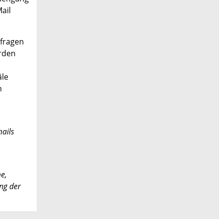
Mail
nfragen
rden
äle
n
ails
e,
ng der