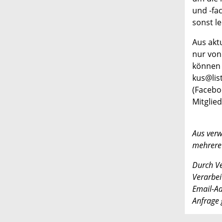
und -fa
sonst le
Aus akt
nur von
können 
kus@lis
(Facebo
Mitglie
Aus verw
mehrere
Durch Ve
Verarbe
Email-Ad
Anfrage 