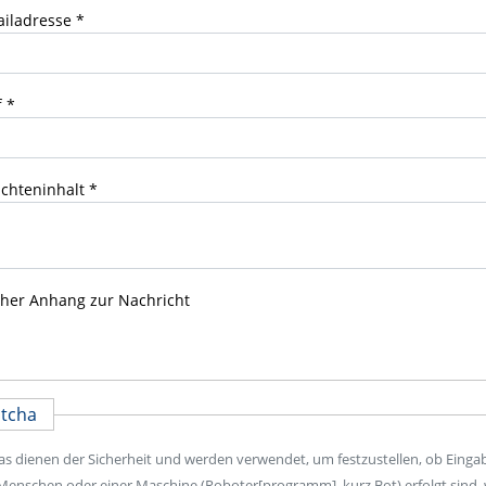
iladresse
f
chteninhalt
her Anhang zur Nachricht
tcha
s dienen der Sicherheit und werden verwendet, um festzustellen, ob Eing
enschen oder einer Maschine (Roboter[programm], kurz Bot) erfolgt sind, 