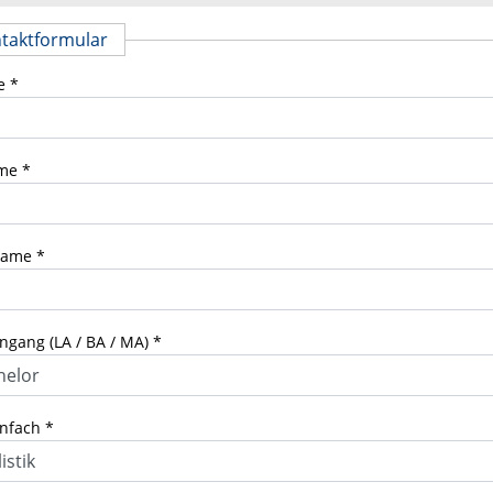
taktformular
e
me
name
ngang (LA / BA / MA)
enfach