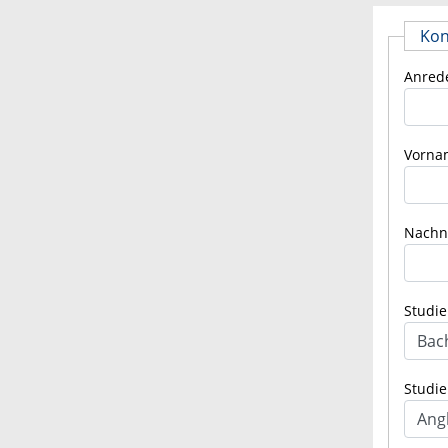
Kon
Anred
Vorna
Nach
Studie
Studi