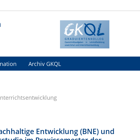
n
nation
Archiv GKQL
nterrichtsentwicklung
nachhaltige Entwicklung (BNE) und
sstudie im Praxissemester der