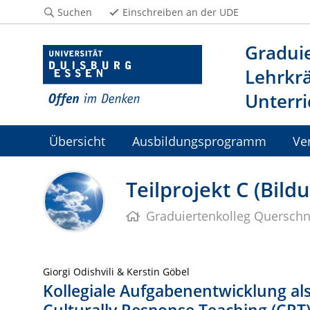
Suchen
Einschreiben an der UDE
Graduie
Lehrkrä
Unterri
Übersicht
Ausbildungsprogramm
Ve
Teilprojekt C (Bil
Graduiertenkolleg Querschni
Giorgi Odishvili & Kerstin Göbel
Kollegiale Aufgabenentwicklung al
Culturally Response Teaching (CRT)