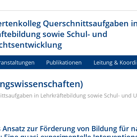
rtenkolleg Querschnittsaufgaben i
ftebildung sowie Schul- und
chtsentwicklung
ranstaltungen
Publikationen
Leitung & Koordi
dungswissenschaften)
ttsaufgaben in Lehrkräftebildung sowie Schul- und U
s Ansatz zur Förderung von Bildung für 
: Eine quasi-experimentelle Intervention