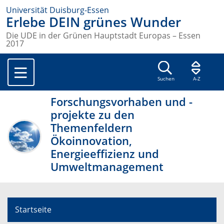
Universität Duisburg-Essen
Erlebe DEIN grünes Wunder
Die UDE in der Grünen Hauptstadt Europas – Essen
2017
Suchen
A-Z
Forschungsvorhaben und -
projekte zu den
Themenfeldern
Ökoinnovation,
Energieeffizienz und
Umweltmanagement
Startseite