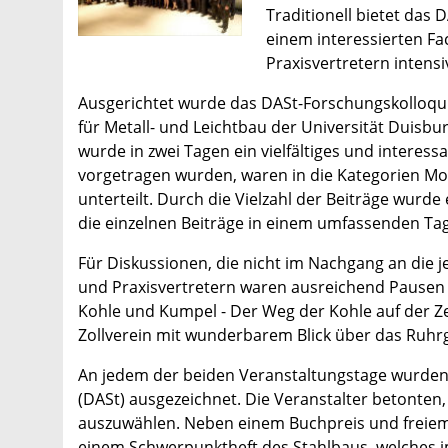
Traditionell bietet da
einem interessierten F
Praxisvertretern intensi
Ausgerichtet wurde das DASt-Forschungskolloqui
für Metall- und Leichtbau der Universität Duisbu
wurde in zwei Tagen ein vielfältiges und intere
vorgetragen wurden, waren in die Kategorien Mo
unterteilt. Durch die Vielzahl der Beiträge wurd
die einzelnen Beiträge in einem umfassenden Ta
Für Diskussionen, die nicht im Nachgang an die 
und Praxisvertretern waren ausrei­chend Pausen
Kohle und Kumpel - Der Weg der Kohle auf der Ze
Zollverein mit wunderbarem Blick über das Ruhr
An jedem der beiden Veranstaltungstage wurden d
(DASt) ausgezeichnet. Die Veranstalter betonten,
auszuwählen. Neben einem Buchpreis und freiem E
einem Schwerpunktheft des Stahlbaus, welches im 