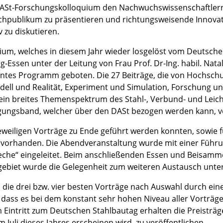
s DASt-Forschungskolloquium den Nachwuchswissenschaftlern
achpublikum zu präsentieren und richtungsweisende Innova
v zu diskutieren.
um, welches in diesem Jahr wieder losgelöst vom Deutschen
rg-Essen unter der Leitung von Frau Prof. Dr-Ing. habil. Na
ssantes Programm geboten. Die 27 Beiträge, die von Hochsc
dell und Realität, Experiment und Simulation, Forschung 
e ein breites Themenspektrum des Stahl-, Verbund- und Leic
gungsband, welcher über den DASt bezogen werden kann, ve
jeweiligen Vorträge zu Ende geführt werden konnten, sowie
 vorhanden. Die Abend­veranstaltung wurde mit einer Führ
che“ eingeleitet. Beim anschließenden Essen und Beisammen
gebiet wurde die Gelegenheit zum weiteren Austausch unter
ie drei bzw. vier besten Vorträge nach Auswahl durch eine 
 dass es bei dem konstant sehr hohen Niveau aller Vorträge
intritt zum Deutschen Stahlbautag erhalten die Preisträger
Juli dieses Jahres erscheinen wird, zu veröffentlichen.