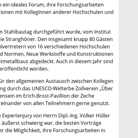
 ein ideales Forum, ihre Forschungsarbeiten
tionen mit KollegInnen anderer Hochschulen und
 Stahl­bautag durchgeführt wurde, vom Institut
talie Stranghöner. Den insgesamt knapp 80 Gästen
hulvertretern von 16 verschiedenen Hochschulen
und Normen, Neue Werkstoffe und Konstruktionen
htmetallbaus abgedeckt. Auch in diesem Jahr sind
röffentlicht worden.
 für den allgemeinen Austausch zwischen Kollegen
ung durch das UNESCO-Welterbe Zollverein „Über
sein im Erich-Brost-Pavillion der Zeche
einander von allen Teilnehmern gerne genutzt.
Expertenjury von Herrn Dipl.-Ing. Volker Hüller
 äußerst schwierig war, die besten Vorträge
 die Möglichkeit, ihre Forschungsarbeiten in