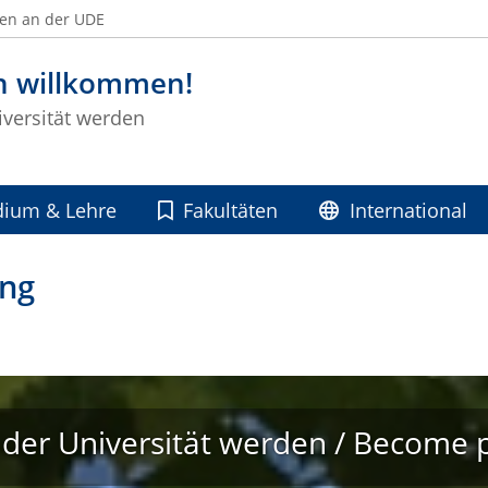
ben an der UDE
ch willkommen!
iversität werden
dium & Lehre
Fakultäten
International
ung
il der Universität werden / Become p