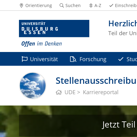
Orientierung
Suchen
A-Z
Einschrei
Herzli
Teil der Un
Universität
Forschung
Stu
Stellenausschreib
UDE
Karriereportal
Jetzt Te