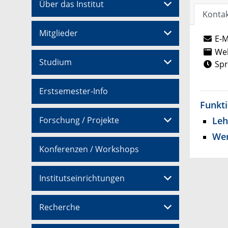
Über das Institut
Konta
Mitglieder
E-M
Web
Studium
Spr
Erstsemester-Info
Funkt
Leh
Forschung / Projekte
Wer
Konferenzen / Workshops
Institutseinrichtungen
Recherche