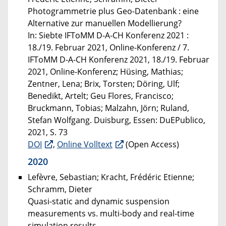
Photogrammetrie plus Geo-Datenbank : eine
Alternative zur manuellen Modellierung?
In: Siebte IFToMM D-A-CH Konferenz 2021 :
18./19. Februar 2021, Online-Konferenz / 7.
IFToMM D-A-CH Konferenz 2021, 18./19. Februar
2021, Online-Konferenz; Hüsing, Mathias;
Zentner, Lena; Brix, Torsten; Döring, Ulf;
Benedikt, Artelt; Geu Flores, Francisco;
Bruckmann, Tobias; Malzahn, Jörn; Ruland,
Stefan Wolfgang. Duisburg, Essen: DuEPublico,
2021, S. 73
DOI
,
Online Volltext
(Open Access)
2020
Lefèvre, Sebastian; Kracht, Frédéric Etienne;
Schramm, Dieter
Quasi-static and dynamic suspension
measurements vs. multi-body and real‑time
simulation results