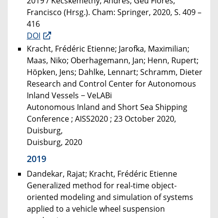
2019 / Kecskeméthy, Andrés; Geu Flores,
Francisco (Hrsg.). Cham: Springer, 2020, S. 409 –
416
DOI
Kracht, Frédéric Etienne; Jarofka, Maximilian;
Maas, Niko; Oberhagemann, Jan; Henn, Rupert;
Höpken, Jens; Dahlke, Lennart; Schramm, Dieter
Research and Control Center for Autonomous
Inland Vessels − VeLABi
Autonomous Inland and Short Sea Shipping
Conference ; AISS2020 ; 23 October 2020,
Duisburg,
Duisburg, 2020
2019
Dandekar, Rajat; Kracht, Frédéric Etienne
Generalized method for real-time object-
oriented modeling and simulation of systems
applied to a vehicle wheel suspension