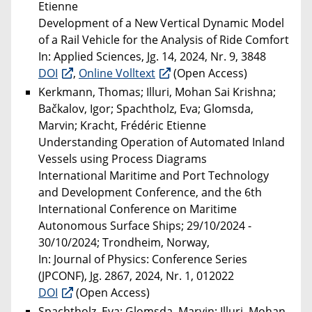
Etienne
Development of a New Vertical Dynamic Model
of a Rail Vehicle for the Analysis of Ride Comfort
In: Applied Sciences, Jg. 14, 2024, Nr. 9, 3848
DOI
,
Online Volltext
(Open Access)
Kerkmann, Thomas; Illuri, Mohan Sai Krishna;
Bačkalov, Igor; Spachtholz, Eva; Glomsda,
Marvin; Kracht, Frédéric Etienne
Understanding Operation of Automated Inland
Vessels using Process Diagrams
International Maritime and Port Technology
and Development Conference, and the 6th
International Conference on Maritime
Autonomous Surface Ships; 29/10/2024 -
30/10/2024; Trondheim, Norway,
In: Journal of Physics: Conference Series
(JPCONF), Jg. 2867, 2024, Nr. 1, 012022
DOI
(Open Access)
Spachtholz, Eva; Glomsda, Marvin; Illuri, Mohan