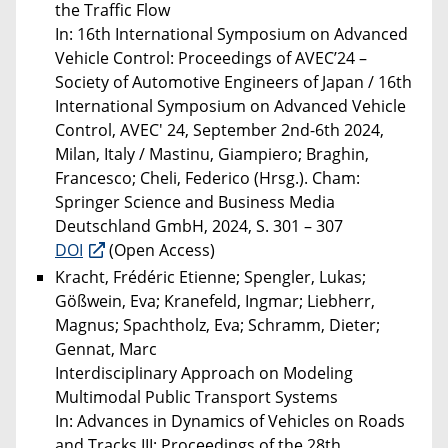
the Traffic Flow
In: 16th International Symposium on Advanced
Vehicle Control: Proceedings of AVEC’24 –
Society of Automotive Engineers of Japan / 16th
International Symposium on Advanced Vehicle
Control, AVEC' 24, September 2nd-6th 2024,
Milan, Italy / Mastinu, Giampiero; Braghin,
Francesco; Cheli, Federico (Hrsg.). Cham:
Springer Science and Business Media
Deutschland GmbH, 2024, S. 301 – 307
DOI
(Open Access)
Kracht, Frédéric Etienne; Spengler, Lukas;
Gößwein, Eva; Kranefeld, Ingmar; Liebherr,
Magnus; Spachtholz, Eva; Schramm, Dieter;
Gennat, Marc
Interdisciplinary Approach on Modeling
Multimodal Public Transport Systems
In: Advances in Dynamics of Vehicles on Roads
and Tracks III: Proceedings of the 28th