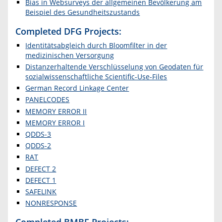
Bias in Websurveys der allgemeinen Bevölkerung am
Beispiel des Gesundheitszustands
Completed DFG Projects:
Identitätsabgleich durch Bloomfilter in der
medizinischen Versorgung
Distanzerhaltende Verschlüsselung von Geodaten für
sozialwissenschaftliche Scientific-Use-Files
German Record Linkage Center
PANELCODES
MEMORY ERROR II
MEMORY ERROR I
QDDS-3
QDDS-2
RAT
DEFECT 2
DEFECT 1
SAFELINK
NONRESPONSE
Completed BMBF Projects: