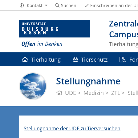
Kontakt
Suchen
Einschreiben an der U
Zentral
Campus
Tierhaltung
Tierhaltung
Tierschutz
Fo
Öffentlichkeitsarbeit
Glossar
Stellungnahme
UDE
Medizin
ZTL
Ste
Stellungnahme der UDE zu Tierversuchen