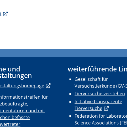
t
ne und
weiterführende Li
staltungen
Gesellschaft für
nstaltungshomepage
Versuchstierkunde (GV-
Tierversuche verstehen
nformationstreffen für
Initiative transparente
zbeauftragte,
Tierversuche
rimentatoren und mit
Federation for Laborato
uchen befasste
Science Associations (F
vertreter