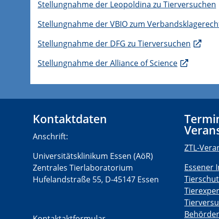
Stellungnahme der Leopoldina zu Tierversuchen
Stellungnahme der VBIO zum Verbandsklagerech
Stellungnahme der DFG zu Tierversuchen
Stellungnahme der Alliance of Science
Kontaktdaten
Termi
Veran
Anschrift:
ZTL-Vera
Universitätsklinikum Essen (AöR)
Essener I
Zentrales Tierlaboratorium
Tierschut
Hufelandstraße 55, D-45147 Essen
Tierexpe
Tiervers
Behörden
Kontaktaktformular