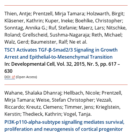
Thien, Antje; Prentzell, Mirja Tamara; Holzwarth, Birgit;
Kläsener, Kathrin; Kuper, Ineke; Boehlke, Christopher;
Sonntag, Annika G.; Ruf, Stefanie; Maerz, Lars; Nitschke,
Roland; Grellscheid, Sushma-Nagaraja; Reth, Michael;
Walz, Gerd; Baumeister, Ralf; Ne et al.
TSC1 Activates TGF-β-Smad2/3 Signaling in Growth
Arrest and Epithelial-to-Mesenchymal Transition
In: Developmental Cell, Vol. 32, 2015, Nr. 5, pp. 617 –
630
DOI
(Open Access)
Wahane, Shalaka Dhanraj; Hellbach, Nicole; Prentzell,
Mirja Tamara; Weise, Stefan Christopher; Vezzali,
Riccardo; Kreutz, Clemens; Timmer, Jens; Krieglstein,
Kerstin; Thedieck, Kathrin; Vogel, Tanja.
PI3K-p110-alpha-subtype signalling mediates survival,
proliferation and neurogenesis of cortical progenitor