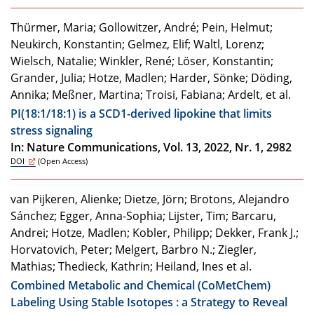
Thürmer, Maria; Gollowitzer, André; Pein, Helmut;
Neukirch, Konstantin; Gelmez, Elif; Waltl, Lorenz;
Wielsch, Natalie; Winkler, René; Löser, Konstantin;
Grander, Julia; Hotze, Madlen; Harder, Sönke; Döding,
Annika; Meßner, Martina; Troisi, Fabiana; Ardelt, et al.
PI(18:1/18:1) is a SCD1-derived lipokine that limits
stress signaling
In: Nature Communications, Vol. 13, 2022, Nr. 1, 2982
DOI
(Open Access)
van Pijkeren, Alienke; Dietze, Jörn; Brotons, Alejandro
Sánchez; Egger, Anna-Sophia; Lijster, Tim; Barcaru,
Andrei; Hotze, Madlen; Kobler, Philipp; Dekker, Frank J.;
Horvatovich, Peter; Melgert, Barbro N.; Ziegler,
Mathias; Thedieck, Kathrin; Heiland, Ines et al.
Combined Metabolic and Chemical (CoMetChem)
Labeling Using Stable Isotopes : a Strategy to Reveal