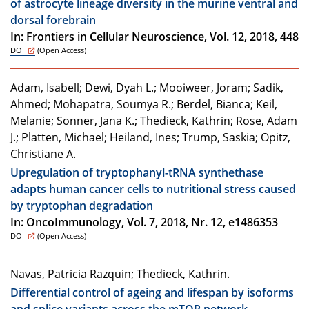
of astrocyte lineage diversity in the murine ventral and
dorsal forebrain
In: Frontiers in Cellular Neuroscience, Vol. 12, 2018, 448
DOI
(Open Access)
Adam, Isabell; Dewi, Dyah L.; Mooiweer, Joram; Sadik,
Ahmed; Mohapatra, Soumya R.; Berdel, Bianca; Keil,
Melanie; Sonner, Jana K.; Thedieck, Kathrin; Rose, Adam
J.; Platten, Michael; Heiland, Ines; Trump, Saskia; Opitz,
Christiane A.
Upregulation of tryptophanyl-tRNA synthethase
adapts human cancer cells to nutritional stress caused
by tryptophan degradation
In: OncoImmunology, Vol. 7, 2018, Nr. 12, e1486353
DOI
(Open Access)
Navas, Patricia Razquin; Thedieck, Kathrin.
Differential control of ageing and lifespan by isoforms
and splice variants across the mTOR network