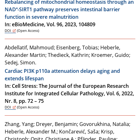
Rebalancing of mitochondrial homeostasis through an
NAD⁺-SIRT1 pathway preserves intestinal barrier
function in severe malnutrition
In: eBioMedicine, Vol. 96, 2023, 104809
DOI
(Open Access)
Abdellatif, Mahmoud; Eisenberg, Tobias; Heberle,
Alexander Martin; Thedieck, Kathrin; Kroemer, Guido;
Sedej, Simon.
Cardiac PI3K p110a attenuation delays aging and
extends lifespan
In: Cell Stress: The Journal of the European Research
Institute for Integrated Cellular Pathology, Vol. 6, 2022,
Nr. 8, pp. 72 – 75
DOI
(Open Access)
Zhang, Yang; Dreyer, Benjamin; Govorukhina, Natalia;
Heberle, Alexander M.; Končarević, Saša; Krisp,
Christoph; Opitz, Christiane A.; Pfänder, Pauline;