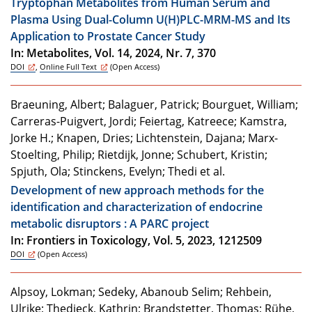
Tryptophan Metabolites from Human Serum and
Plasma Using Dual-Column U(H)PLC-MRM-MS and Its
Application to Prostate Cancer Study
In: Metabolites, Vol. 14, 2024, Nr. 7, 370
DOI
,
Online Full Text
(Open Access)
Braeuning, Albert; Balaguer, Patrick; Bourguet, William;
Carreras-Puigvert, Jordi; Feiertag, Katreece; Kamstra,
Jorke H.; Knapen, Dries; Lichtenstein, Dajana; Marx-
Stoelting, Philip; Rietdijk, Jonne; Schubert, Kristin;
Spjuth, Ola; Stinckens, Evelyn; Thedi et al.
Development of new approach methods for the
identification and characterization of endocrine
metabolic disruptors : A PARC project
In: Frontiers in Toxicology, Vol. 5, 2023, 1212509
DOI
(Open Access)
Alpsoy, Lokman; Sedeky, Abanoub Selim; Rehbein,
Ulrike; Thedieck, Kathrin; Brandstetter, Thomas; Rühe,