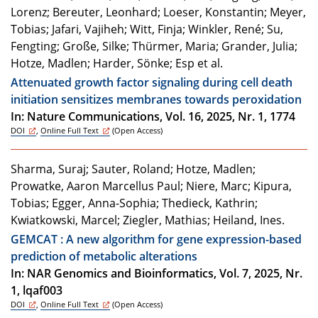
Lorenz; Bereuter, Leonhard; Loeser, Konstantin; Meyer,
Tobias; Jafari, Vajiheh; Witt, Finja; Winkler, René; Su,
Fengting; Große, Silke; Thürmer, Maria; Grander, Julia;
Hotze, Madlen; Harder, Sönke; Esp et al.
Attenuated growth factor signaling during cell death
initiation sensitizes membranes towards peroxidation
In: Nature Communications, Vol. 16, 2025, Nr. 1, 1774
DOI
,
Online Full Text
(Open Access)
Sharma, Suraj; Sauter, Roland; Hotze, Madlen;
Prowatke, Aaron Marcellus Paul; Niere, Marc; Kipura,
Tobias; Egger, Anna-Sophia; Thedieck, Kathrin;
Kwiatkowski, Marcel; Ziegler, Mathias; Heiland, Ines.
GEMCAT : A new algorithm for gene expression-based
prediction of metabolic alterations
In: NAR Genomics and Bioinformatics, Vol. 7, 2025, Nr.
1, lqaf003
DOI
,
Online Full Text
(Open Access)