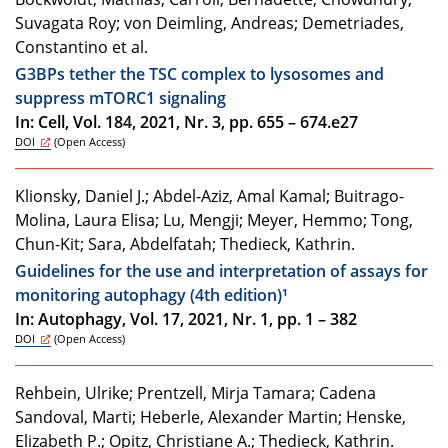
Suvagata Roy; von Deimling, Andreas; Demetriades,
Constantino et al.
G3BPs tether the TSC complex to lysosomes and
suppress mTORC1 signaling
In: Cell, Vol. 184, 2021, Nr. 3, pp. 655 – 674.e27
DOI
(Open Access)
Klionsky, Daniel J.; Abdel-Aziz, Amal Kamal; Buitrago-
Molina, Laura Elisa; Lu, Mengji; Meyer, Hemmo; Tong,
Chun-Kit; Sara, Abdelfatah; Thedieck, Kathrin.
Guidelines for the use and interpretation of assays for
monitoring autophagy (4th edition)¹
In: Autophagy, Vol. 17, 2021, Nr. 1, pp. 1 – 382
DOI
(Open Access)
Rehbein, Ulrike; Prentzell, Mirja Tamara; Cadena
Sandoval, Marti; Heberle, Alexander Martin; Henske,
Elizabeth P.; Opitz, Christiane A.; Thedieck, Kathrin.