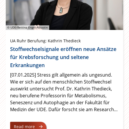
© UDE/Bettina Engel-Albustin
UA Ruhr Berufung: Kathrin Thedieck
Stoffwechselsignale eröffnen neue Ansätze
für Krebsforschung und seltene
Erkrankungen
[07.01.2025] Stress gilt allgemein als ungesund.
Wie er sich auf den menschlichen Stoffwechsel
auswirkt untersucht Prof. Dr. Kathrin Thedieck,
neu berufene Professorin für Metabolismus,
Seneszenz und Autophagie an der Fakultät für
Medizin der UDE. Dafür forscht sie am Research
Center One Health der Universitätsallianz Ruhr
zur Kontrolle des Stoffwechsels in Tumorzellen.
Read more