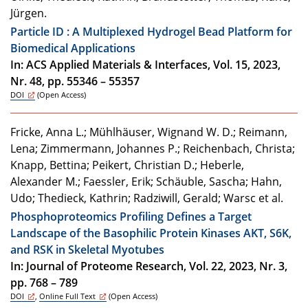
Jürgen.
Particle ID : A Multiplexed Hydrogel Bead Platform for
Biomedical Applications
In: ACS Applied Materials & Interfaces, Vol. 15, 2023,
Nr. 48, pp. 55346 – 55357
DOI
(Open Access)
Fricke, Anna L.; Mühlhäuser, Wignand W. D.; Reimann,
Lena; Zimmermann, Johannes P.; Reichenbach, Christa;
Knapp, Bettina; Peikert, Christian D.; Heberle,
Alexander M.; Faessler, Erik; Schäuble, Sascha; Hahn,
Udo; Thedieck, Kathrin; Radziwill, Gerald; Warsc et al.
Phosphoproteomics Profiling Defines a Target
Landscape of the Basophilic Protein Kinases AKT, S6K,
and RSK in Skeletal Myotubes
In: Journal of Proteome Research, Vol. 22, 2023, Nr. 3,
pp. 768 – 789
DOI
,
Online Full Text
(Open Access)