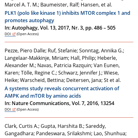
Marcel A. T. M.; Baumeister, Ralf; Hansen, et al.
PLK1 (polo like kinase 1) inhibits MTOR complex 1 and
promotes autophagy
In: Autophagy, Vol. 13, 2017, Nr. 3, pp. 486 – 505
DOI
(Open Access)
Pezze, Piero Dalle; Ruf, Stefanie; Sonntag, Annika G.;
Langelaar-Makkinje, Miriam; Hall, Philip; Heberle,
Alexander M.; Navas, Patricia Razquin; Van Eunen,
Karen; Tölle, Regine C.; Schwarz, Jennifer J.; Wiese,
Heike; Warscheid, Bettina; Deitersen, Jana; St et al.
A systems study reveals concurrent activation of
AMPK and mTOR by amino acids
In: Nature Communications, Vol. 7, 2016, 13254
DOI
(Open Access)
Clark, Curtis A.; Gupta, Harshita B.; Sareddy,
Gangadhara; Pandeswara, Srilakshmi; Lao, Shunhua;