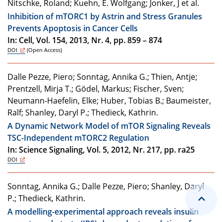
Nitschke, Roland; Kuehn, E. Wolfgang; Jonker, J et al.
Inhibition of mTORC1 by Astrin and Stress Granules
Prevents Apoptosis in Cancer Cells
In: Cell, Vol. 154, 2013, Nr. 4, pp. 859 – 874
DOI
(Open Access)
Dalle Pezze, Piero; Sonntag, Annika G.; Thien, Antje;
Prentzell, Mirja T.; Gödel, Markus; Fischer, Sven;
Neumann-Haefelin, Elke; Huber, Tobias B.; Baumeister,
Ralf; Shanley, Daryl P.; Thedieck, Kathrin.
A Dynamic Network Model of mTOR Signaling Reveals
TSC-Independent mTORC2 Regulation
In: Science Signaling, Vol. 5, 2012, Nr. 217, pp. ra25
DOI
Sonntag, Annika G.; Dalle Pezze, Piero; Shanley, Daryl
P.; Thedieck, Kathrin.
A modelling-experimental approach reveals insulin