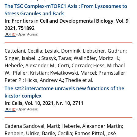
The TSC Complex-mTORC1 Axis : From Lysosomes to
Stress Granules and Back
In: Frontiers in Cell and Developmental Biology, Vol. 9,
2021, 751892
DOI
(Open Access)
Cattelani, Cecilia; Lesiak, Dominik; Liebscher, Gudrun;
Singer, Isabel I.; Stasyk, Taras; Wallnöfer, Moritz H.;
Heberle, Alexander M.; Corti, Corrado; Hess, Michael
W.; Pfaller, Kristian; Kwiatkowski, Marcel; Pramstaller,
Peter P.; Hicks, Andrew A.; Thedie et al.
The szt2 interactome unravels new functions of the
kicstor complex
In: Cells, Vol. 10, 2021, Nr. 10, 2711
DOI
(Open Access)
Cadena Sandoval, Marti; Heberle, Alexander Martin;
Rehbein, Ulrike; Barile, Cecilia; Ramos Pittol, José