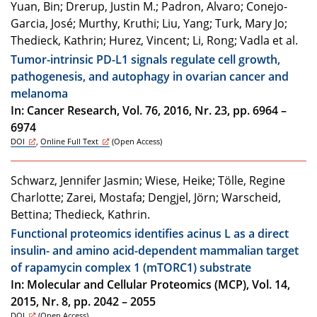
Yuan, Bin; Drerup, Justin M.; Padron, Alvaro; Conejo-
Garcia, José; Murthy, Kruthi; Liu, Yang; Turk, Mary Jo;
Thedieck, Kathrin; Hurez, Vincent; Li, Rong; Vadla et al.
Tumor-intrinsic PD-L1 signals regulate cell growth,
pathogenesis, and autophagy in ovarian cancer and
melanoma
In: Cancer Research, Vol. 76, 2016, Nr. 23, pp. 6964 –
6974
DOI
,
Online Full Text
(Open Access)
Schwarz, Jennifer Jasmin; Wiese, Heike; Tölle, Regine
Charlotte; Zarei, Mostafa; Dengjel, Jörn; Warscheid,
Bettina; Thedieck, Kathrin.
Functional proteomics identifies acinus L as a direct
insulin- and amino acid-dependent mammalian target
of rapamycin complex 1 (mTORC1) substrate
In: Molecular and Cellular Proteomics (MCP), Vol. 14,
2015, Nr. 8, pp. 2042 – 2055
DOI
(Open Access)