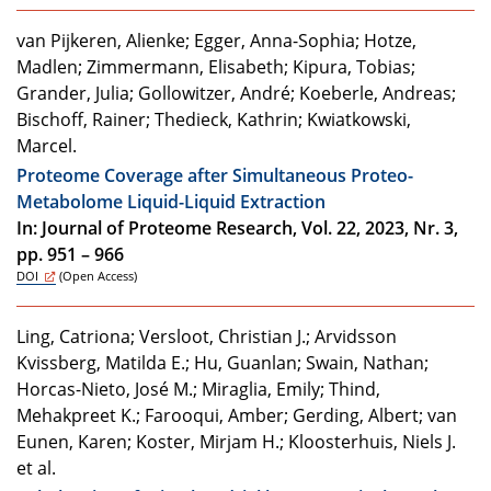
van Pijkeren, Alienke; Egger, Anna-Sophia; Hotze,
Madlen; Zimmermann, Elisabeth; Kipura, Tobias;
Grander, Julia; Gollowitzer, André; Koeberle, Andreas;
Bischoff, Rainer; Thedieck, Kathrin; Kwiatkowski,
Marcel.
Proteome Coverage after Simultaneous Proteo-
Metabolome Liquid-Liquid Extraction
In: Journal of Proteome Research, Vol. 22, 2023, Nr. 3,
pp. 951 – 966
DOI
(Open Access)
Ling, Catriona; Versloot, Christian J.; Arvidsson
Kvissberg, Matilda E.; Hu, Guanlan; Swain, Nathan;
Horcas-Nieto, José M.; Miraglia, Emily; Thind,
Mehakpreet K.; Farooqui, Amber; Gerding, Albert; van
Eunen, Karen; Koster, Mirjam H.; Kloosterhuis, Niels J.
et al.