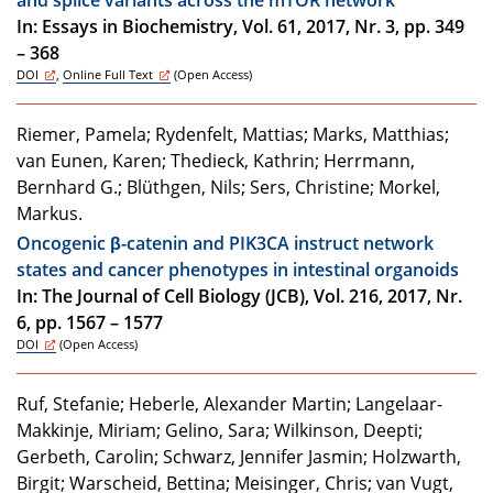
In: Essays in Biochemistry, Vol. 61, 2017, Nr. 3, pp. 349
– 368
DOI
,
Online Full Text
(Open Access)
Riemer, Pamela; Rydenfelt, Mattias; Marks, Matthias;
van Eunen, Karen; Thedieck, Kathrin; Herrmann,
Bernhard G.; Blüthgen, Nils; Sers, Christine; Morkel,
Markus.
Oncogenic β-catenin and PIK3CA instruct network
states and cancer phenotypes in intestinal organoids
In: The Journal of Cell Biology (JCB), Vol. 216, 2017, Nr.
6, pp. 1567 – 1577
DOI
(Open Access)
Ruf, Stefanie; Heberle, Alexander Martin; Langelaar-
Makkinje, Miriam; Gelino, Sara; Wilkinson, Deepti;
Gerbeth, Carolin; Schwarz, Jennifer Jasmin; Holzwarth,
Birgit; Warscheid, Bettina; Meisinger, Chris; van Vugt,