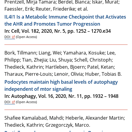
Prentzell, Mirja Tamara; Berdel, Bianca; Iskar, Murat;
Faessler, Erik; Reuter, Friederike; et al.
IL4I1 Is a Metabolic Immune Checkpoint that Activates
the AHR and Promotes Tumor Progression
In: Cell, Vol. 182, 2020, Nr. 5, pp. 1252 – 1270.e34
DOI
(Open Access)
Bork, Tillmann; Liang, Wei; Yamahara, Kosuke; Lee,
Philipp; Tian, Zhejia; Liu, Shuya; Schell, Christoph;
Thedieck, Kathrin; Hartleben, Bjoern; Patel, Ketan;
Tharaux, Pierre-Louis; Lenoir, Olivia; Huber, Tobias B.
Podocytes maintain high basal levels of autophagy
independent of mtor signaling
In: Autophagy, Vol. 16, 2020, Nr. 11, pp. 1932 – 1948
DOI
(Open Access)
Shafiee Kamalabad, Mahdi; Heberle, Alexander Martin;
Thedieck, Kathrin; Grzegorczyk, Marco.