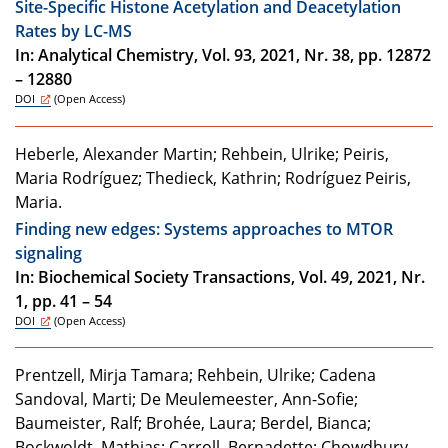
Site-Specific Histone Acetylation and Deacetylation
Rates by LC-MS
In: Analytical Chemistry, Vol. 93, 2021, Nr. 38, pp. 12872
– 12880
DOI
(Open Access)
Heberle, Alexander Martin; Rehbein, Ulrike; Peiris,
Maria Rodríguez; Thedieck, Kathrin; Rodríguez Peiris,
Maria.
Finding new edges: Systems approaches to MTOR
signaling
In: Biochemical Society Transactions, Vol. 49, 2021, Nr.
1, pp. 41 – 54
DOI
(Open Access)
Prentzell, Mirja Tamara; Rehbein, Ulrike; Cadena
Sandoval, Marti; De Meulemeester, Ann-Sofie;
Baumeister, Ralf; Brohée, Laura; Berdel, Bianca;
Bockwoldt, Mathias; Carroll, Bernadette; Chowdhury,