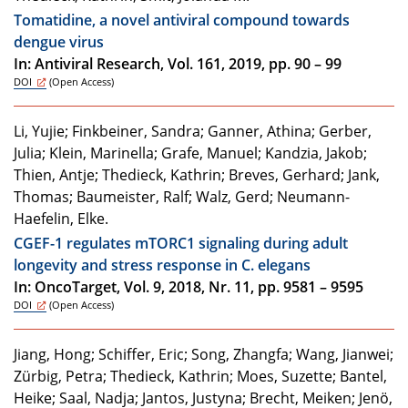
Tomatidine, a novel antiviral compound towards
dengue virus
In: Antiviral Research, Vol. 161, 2019, pp. 90 – 99
DOI
(Open Access)
Li, Yujie; Finkbeiner, Sandra; Ganner, Athina; Gerber,
Julia; Klein, Marinella; Grafe, Manuel; Kandzia, Jakob;
Thien, Antje; Thedieck, Kathrin; Breves, Gerhard; Jank,
Thomas; Baumeister, Ralf; Walz, Gerd; Neumann-
Haefelin, Elke.
CGEF-1 regulates mTORC1 signaling during adult
longevity and stress response in C. elegans
In: OncoTarget, Vol. 9, 2018, Nr. 11, pp. 9581 – 9595
DOI
(Open Access)
Jiang, Hong; Schiffer, Eric; Song, Zhangfa; Wang, Jianwei;
Zürbig, Petra; Thedieck, Kathrin; Moes, Suzette; Bantel,
Heike; Saal, Nadja; Jantos, Justyna; Brecht, Meiken; Jenö,