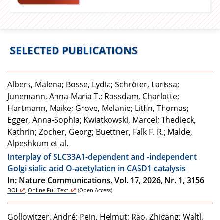
ZMB Member:
Prof. Dr. Kathrin Thedieck
SELECTED PUBLICATIONS
Albers, Malena; Bosse, Lydia; Schröter, Larissa;
Junemann, Anna-Maria T.; Rossdam, Charlotte;
Hartmann, Maike; Grove, Melanie; Litfin, Thomas;
Egger, Anna-Sophia; Kwiatkowski, Marcel; Thedieck,
Kathrin; Zocher, Georg; Buettner, Falk F. R.; Malde,
Alpeshkum et al.
Interplay of SLC33A1-dependent and -independent
Golgi sialic acid O-acetylation in CASD1 catalysis
In: Nature Communications, Vol. 17, 2026, Nr. 1, 3156
DOI
,
Online Full Text
(Open Access)
Gollowitzer, André; Pein, Helmut; Rao, Zhigang; Waltl,