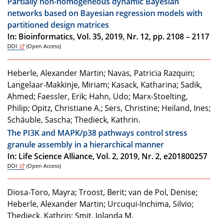
Partially non-homogeneous dynamic Bayesian
networks based on Bayesian regression models with
partitioned design matrices
In: Bioinformatics, Vol. 35, 2019, Nr. 12, pp. 2108 – 2117
DOI
(Open Access)
Heberle, Alexander Martin; Navas, Patricia Razquin;
Langelaar-Makkinje, Miriam; Kasack, Katharina; Sadik,
Ahmed; Faessler, Erik; Hahn, Udo; Marx-Stoelting,
Philip; Opitz, Christiane A.; Sers, Christine; Heiland, Ines;
Schäuble, Sascha; Thedieck, Kathrin.
The PI3K and MAPK/p38 pathways control stress
granule assembly in a hierarchical manner
In: Life Science Alliance, Vol. 2, 2019, Nr. 2, e201800257
DOI
(Open Access)
Diosa-Toro, Mayra; Troost, Berit; van de Pol, Denise;
Heberle, Alexander Martin; Urcuqui-Inchima, Silvio;
Thedieck, Kathrin; Smit, Jolanda M.