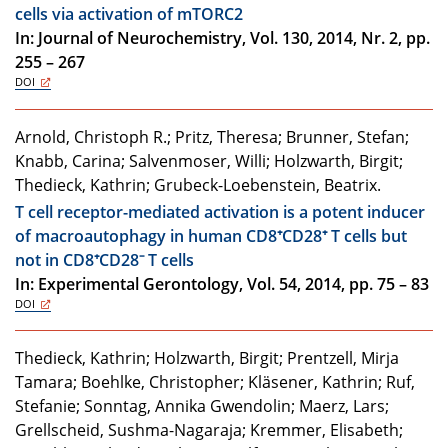
cells via activation of mTORC2
In: Journal of Neurochemistry, Vol. 130, 2014, Nr. 2, pp.
255 – 267
DOI
Arnold, Christoph R.; Pritz, Theresa; Brunner, Stefan;
Knabb, Carina; Salvenmoser, Willi; Holzwarth, Birgit;
Thedieck, Kathrin; Grubeck-Loebenstein, Beatrix.
T cell receptor-mediated activation is a potent inducer
of macroautophagy in human CD8⁺CD28⁺ T cells but
not in CD8⁺CD28⁻ T cells
In: Experimental Gerontology, Vol. 54, 2014, pp. 75 – 83
DOI
Thedieck, Kathrin; Holzwarth, Birgit; Prentzell, Mirja
Tamara; Boehlke, Christopher; Kläsener, Kathrin; Ruf,
Stefanie; Sonntag, Annika Gwendolin; Maerz, Lars;
Grellscheid, Sushma-Nagaraja; Kremmer, Elisabeth;