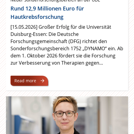
Rund 12,9 Millionen Euro für
Hautkrebsforschung
[15.05.2026] Großer Erfolg für die Universität
Duisburg-Essen: Die Deutsche
Forschungsgemeinschaft (DFG) richtet den
Sonderforschungsbereich 1752 „DYNAMO“ ein. Ab
dem 1. Oktober 2026 fördert sie die Forschung
zur Verbesserung von Therapien gegen
schwarzen Hautkrebs mit 12,9 Millionen Euro.
Koordiniert wird der Forschungsverbund von
Read more
Wissenschaftler:innen der Medizinischen Fakultät
der Universität Duisburg-Essen gemeinsam mit
Partnerinstitutionen aus Nordrhein-Westfalen.