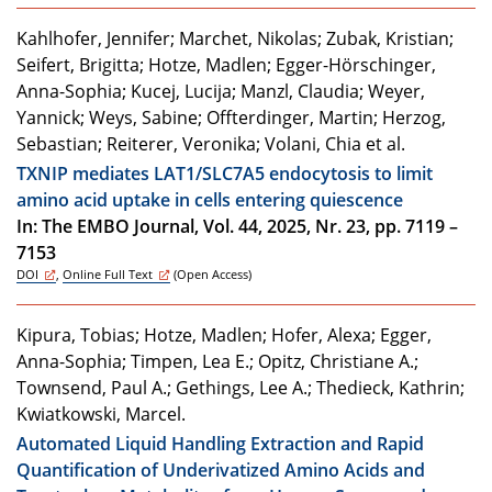
Kahlhofer, Jennifer; Marchet, Nikolas; Zubak, Kristian;
Seifert, Brigitta; Hotze, Madlen; Egger-Hörschinger,
Anna-Sophia; Kucej, Lucija; Manzl, Claudia; Weyer,
Yannick; Weys, Sabine; Offterdinger, Martin; Herzog,
Sebastian; Reiterer, Veronika; Volani, Chia et al.
TXNIP mediates LAT1/SLC7A5 endocytosis to limit
amino acid uptake in cells entering quiescence
In: The EMBO Journal, Vol. 44, 2025, Nr. 23, pp. 7119 –
7153
DOI
,
Online Full Text
(Open Access)
Kipura, Tobias; Hotze, Madlen; Hofer, Alexa; Egger,
Anna-Sophia; Timpen, Lea E.; Opitz, Christiane A.;
Townsend, Paul A.; Gethings, Lee A.; Thedieck, Kathrin;
Kwiatkowski, Marcel.
Automated Liquid Handling Extraction and Rapid
Quantification of Underivatized Amino Acids and