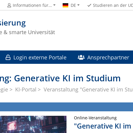
Informationen für...
DE
Studieren an der U
isierung
e & smarte Universität
Login externe Portale
Ansprechpartner
ng: Generative KI im Studium
egie
KI-Portal
Veranstaltung "Generative KI im St
Online-Veranstaltung
"Generative KI im