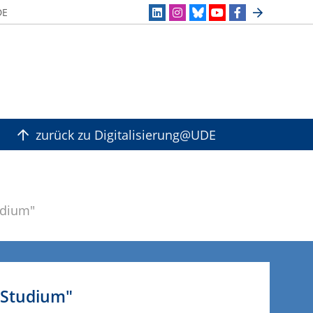
DE
zurück zu Digitalisierung@UDE
udium"
 Studium"