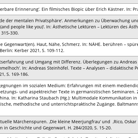
ierbare Erinnerung‘. Ein filmisches Biopic über Erich Kästner. In: Pr
de der mentalen Privatsphäre‘. Anmerkungen zu Überwachung und 
 (and people like you)‘. In: Ästhetische Lektüren – Lektüren des Ästhe
. 315-330.
he Gegenwart(en). Haut, Nähe, Schmerz. In: NÄHE. berühren – spü
 Berlin: Kerber 2021, S. 109-112.
ätserfahrung und Umgang mit Differenz. Überlegungen zu Andreas 
elhoch‘. In: Andreas Steinhöfel. Texte – Analysen – didaktische Pot
1, S. 169-186.
egnungen im sozialen Medium: Erfahrungen mit einem mediendida
etzungs- und aspektreicher Texte in germanistischen Seminaren. 
hina. In: Katharina Staubach (Hg.): Multimodale Kommunikation i
ische, methodische und unterrichtspraktische Zugänge. Baltmanns
xtuelle Märchenspuren. ‚Die kleine Meerjungfrau‘ und ‚Rico, Oska
 in Geschichte und Gegenwart. H. 284/2020, S. 15-20.