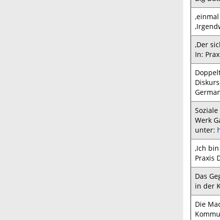
‚einmal
‚Irgend
‚Der si
In: Pra
Doppelt
Diskurs
Germani
Soziale
Werk Ga
unter:
‚Ich bi
Praxis 
Das Geg
in der 
Die Mac
Kommuni