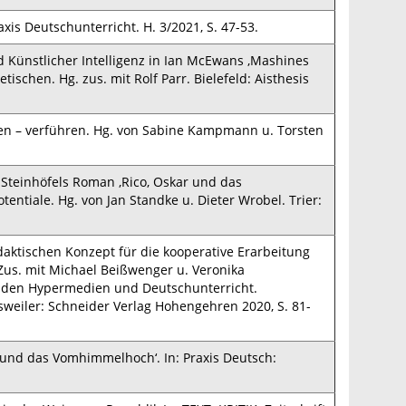
axis Deutschunterricht. H. 3/2021, S. 47-53.
Künstlicher Intelligenz in Ian McEwans ‚Mashines
tischen. Hg. zus. mit Rolf Parr. Bielefeld: Aisthesis
ren – verführen. Hg. von Sabine Kampmann u. Torsten
Steinhöfels Roman ‚Rico, Oskar und das
entiale. Hg. von Jan Standke u. Dieter Wrobel. Trier:
ktischen Konzept für die kooperative Erarbeitung
Zus. mit Michael Beißwenger u. Veronika
n den Hypermedien und Deutschunterricht.
weiler: Schneider Verlag Hohengehren 2020, S. 81-
r und das Vomhimmelhoch‘. In: Praxis Deutsch: