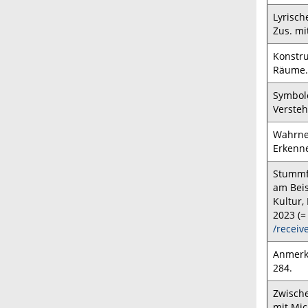
Lyrisch
Zus. mi
Konstru
Räume. 
Symbole
Versteh
Wahrneh
Erkenne
Stummfi
am Beis
Kultur,
2023 (=
/recei
Anmerku
284.
Zwische
mit Mic