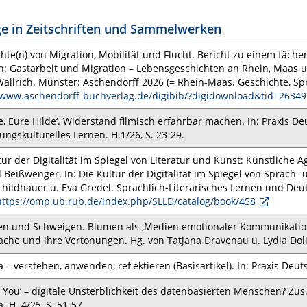
ge in Zeitschriften und Sammelwerken
hte(n) von Migration, Mobilität und Flucht. Bericht zu einem fäch
 In: Gastarbeit und Migration – Lebensgeschichten an Rhein, Maas u
allrich. Münster: Aschendorff 2026 (= Rhein-Maas. Geschichte, Sprac
/www.aschendorff-buchverlag.de/digibib/?digidownload&tid=26349
be, Eure Hilde‘. Widerstand filmisch erfahrbar machen. In: Praxis D
ungskulturelles Lernen. H.1/26, S. 23-29.
tur der Digitalität im Spiegel von Literatur und Kunst: Künstliche
 Beißwenger. In: Die Kultur der Digitalität im Spiegel von Sprach
childhauer u. Eva Gredel. Sprachlich-Literarisches Lernen und Deut
https://omp.ub.rub.de/index.php/SLLD/catalog/book/458
n und Schweigen. Blumen als ‚Medien emotionaler Kommunikation’.
ache und ihre Vertonungen. Hg. von Tatjana Dravenau u. Lydia Dol
a – verstehen, anwenden, reflektieren (Basisartikel). In: Praxis Deuts
l You‘ – digitale Unsterblichkeit des datenbasierten Menschen? Zus.
. H. 4/25, S. 51-57.