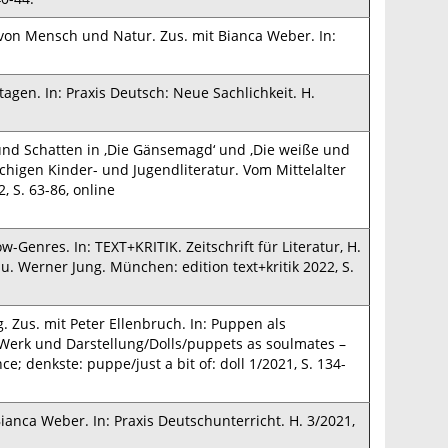
is von Mensch und Natur. Zus. mit Bianca Weber. In:
agen. In: Praxis Deutsch: Neue Sachlichkeit. H.
d Schatten in ‚Die Gänsemagd‘ und ‚Die weiße und
achigen Kinder- und Jugendliteratur. Vom Mittelalter
, S. 63-86, online
-Genres. In: TEXT+KRITIK. Zeitschrift für Literatur, H.
 u. Werner Jung. München: edition text+kritik 2022, S.
 Zus. mit Peter Ellenbruch. In: Puppen als
 Werk und Darstellung/Dolls/puppets as soulmates –
e; denkste: puppe/just a bit of: doll 1/2021, S. 134-
ianca Weber. In: Praxis Deutschunterricht. H. 3/2021,