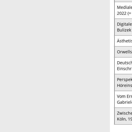
Mediale
2022 (=
Digital
Bulizek
Ästheti
Orwells
Deutsch
Einschr
Perspek
Höreins
Vom Ern
Gabriel
Zwische
Köln, 1