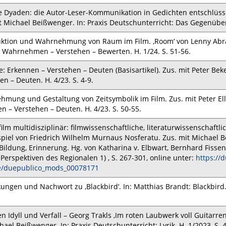
e Dyaden: die Autor-Leser-Kommunikation in Gedichten entschlüssel
t Michael Beißwenger. In: Praxis Deutschunterricht: Das Gegenüber
ktion und Wahrnehmung von Raum im Film. ‚Room‘ von Lenny Abrah
Wahrnehmen – Verstehen – Bewerten. H. 1/24. S. 51-56.
: Erkennen – Verstehen – Deuten (Basisartikel). Zus. mit Peter Bek
en – Deuten. H. 4/23. S. 4-9.
mung und Gestaltung von Zeitsymbolik im Film. Zus. mit Peter Ell
n – Verstehen – Deuten. H. 4/23. S. 50-55.
lm multidisziplinär: filmwissenschaftliche, literaturwissenschaftl
piel von Friedrich Wilhelm Murnaus Nosferatu. Zus. mit Michael Be
 Bildung, Erinnerung. Hg. von Katharina v. Elbwart, Bernhard Fisse
 Perspektiven des Regionalen 1) , S. 267-301, online unter:
https://
ve/duepublico_mods_00078
171
ngen und Nachwort zu ‚Blackbird‘. In: Matthias Brandt: Blackbird. S
n Idyll und Verfall – Georg Trakls ‚Im roten Laubwerk voll Guitarren
hael Beißwenger. In: Praxis Deutschunterricht: Lyrik. H. 1/2023, S. 