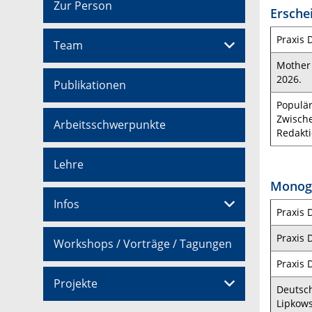
Zur Person
Ersche
Praxis 
Team
Mother 
2026.
Publikationen
Populär
Zwische
Arbeitsschwerpunkte
Redakti
Lehre
Monogr
Infos
Praxis 
Praxis 
Workshops / Vorträge / Tagungen
Praxis 
Projekte
Deutsch
Lipkow