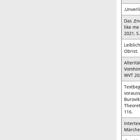
‚Unverl
Das ‚En
like me
2021, S
Leiblic
Obrist.
Alterit
Vomhimm
WVT 202
Textbeg
vorauss
Burovik
Theoret
116.
Interte
Märchen