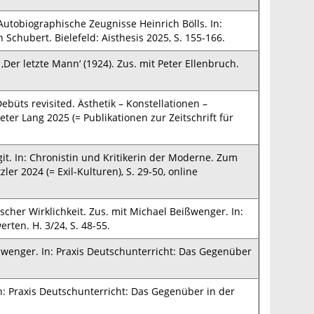
 Autobiographische Zeugnisse Heinrich Bölls. In:
 Schubert. Bielefeld: Aisthesis 2025, S. 155-166.
Der letzte Mann‘ (1924). Zus. mit Peter Ellenbruch.
büts revisited. Ästhetik – Konstellationen –
Peter Lang 2025 (= Publikationen zur Zeitschrift für
git. In: Chronistin und Kritikerin der Moderne. Zum
ler 2024 (= Exil-Kulturen), S. 29-50, online
cher Wirklichkeit. Zus. mit Michael Beißwenger. In:
ten. H. 3/24, S. 48-55.
ßwenger. In: Praxis Deutschunterricht: Das Gegenüber
n: Praxis Deutschunterricht: Das Gegenüber in der