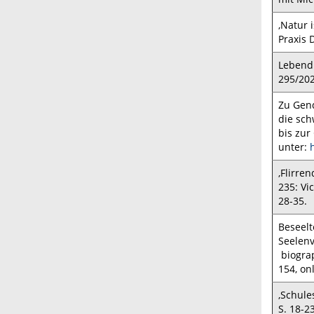
‚Natur 
Praxis 
Lebendi
295/202
Zu Gen
die sch
bis zur
unter:
‚Flirre
235: Vi
28-35.
Beseelt
Seelenv
biograp
154, on
‚Schule
S. 18-23