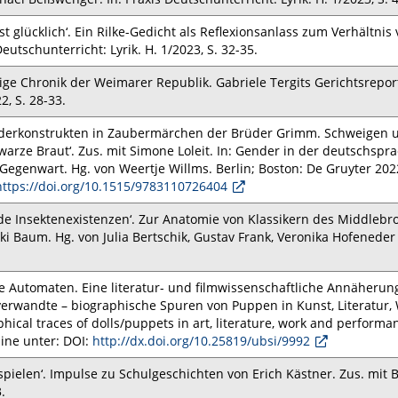
ist glücklich‘. Ein Rilke-Gedicht als Reflexionsanlass zum Verhältn
Deutschunterricht: Lyrik. H. 1/2023, S. 32-35.
ge Chronik der Weimarer Republik. Gabriele Tergits Gerichtsreport
2, S. 28-33.
derkonstrukten in Zaubermärchen der Brüder Grimm. Schweigen un
warze Braut‘. Zus. mit Simone Loleit. In: Gender in der deutschspr
 Gegenwart. Hg. von Weertje Willms. Berlin; Boston: De Gruyter 2022
https://doi.org/10.1515/9783110726404
nde Insektenexistenzen‘. Zur Anatomie von Klassikern des Middlebrow
cki Baum. Hg. von Julia Bertschik, Gustav Frank, Veronika Hofeneder
e Automaten. Eine literatur- und filmwissenschaftliche Annäherung.
erwandte – biographische Spuren von Puppen in Kunst, Literatur,
hical traces of dolls/puppets in art, literature, work and performanc
line unter: DOI:
http://dx.doi.org/10.25819/
ubsi/9992
spielen‘. Impulse zu Schulgeschichten von Erich Kästner. Zus. mit B
.