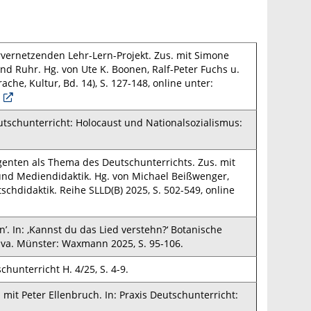
ervernetzenden Lehr-Lern-Projekt. Zus. mit Simone
nd Ruhr. Hg. von Ute K. Boonen, Ralf-Peter Fuchs u.
he, Kultur, Bd. 14), S. 127-148, online unter:
eutschunterricht: Holocaust und Nationalsozialismus:
 Agenten als Thema des Deutschunterrichts. Zus. mit
- und Mediendidaktik. Hg. von Michael Beißwenger,
schdidaktik. Reihe SLLD(B) 2025, S. 502-549, online
 In: ‚Kannst du das Lied verstehn?‘ Botanische
iva. Münster: Waxmann 2025, S. 95-106.
chunterricht H. 4/25, S. 4-9.
 mit Peter Ellenbruch. In: Praxis Deutschunterricht: