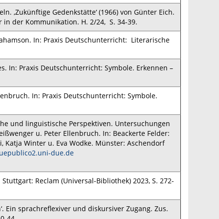
n. ‚Zukünftige Gedenkstätte‘ (1966) von Günter Eich.
 in der Kommunikation. H. 2/24, S. 34-39.
amson. In: Praxis Deutschunterricht: Literarische
es. In: Praxis Deutschunterricht: Symbole. Erkennen –
enbruch. In: Praxis Deutschunterricht: Symbole.
iche und linguistische Perspektiven. Untersuchungen
ißwenger u. Peter Ellenbruch. In: Beackerte Felder:
ni, Katja Winter u. Eva Wodke. Münster: Aschendorf
duepublico2.uni-due.de
tuttgart: Reclam (Universal-Bibliothek) 2023, S. 272-
‘. Ein sprachreflexiver und diskursiver Zugang. Zus.
40-44.