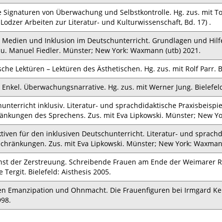
 Signaturen von Überwachung und Selbstkontrolle. Hg. zus. mit Tor
 Lodzer Arbeiten zur Literatur- und Kulturwissenschaft, Bd. 17) .
e Medien und Inklusion im Deutschunterricht. Grundlagen und Hilf
 u. Manuel Fiedler. Münster; New York: Waxmann (utb) 2021.
sche Lektüren – Lektüren des Ästhetischen. Hg. zus. mit Rolf Parr. B
 Enkel. Überwachungsnarrative. Hg. zus. mit Werner Jung. Bielefeld
unterricht inklusiv. Literatur- und sprachdidaktische Praxisbeis
änkungen des Sprechens. Zus. mit Eva Lipkowski. Münster; New Y
tiven für den inklusiven Deutschunterricht. Literatur- und sprac
chränkungen. Zus. mit Eva Lipkowski. Münster; New York: Waxman
st der Zerstreuung. Schreibende Frauen am Ende der Weimarer Re
e Tergit. Bielefeld: Aisthesis 2005.
n Emanzipation und Ohnmacht. Die Frauenfiguren bei Irmgard Keun. 
998.