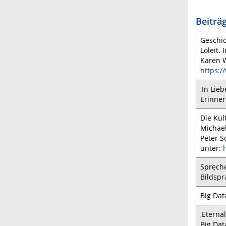
Beiträ
Geschic
Loleit.
Karen W
https:/
‚In Lie
Erinner
Die Kul
Michael
Peter S
unter:
Spreche
Bildspr
Big Dat
‚Eterna
Big Data