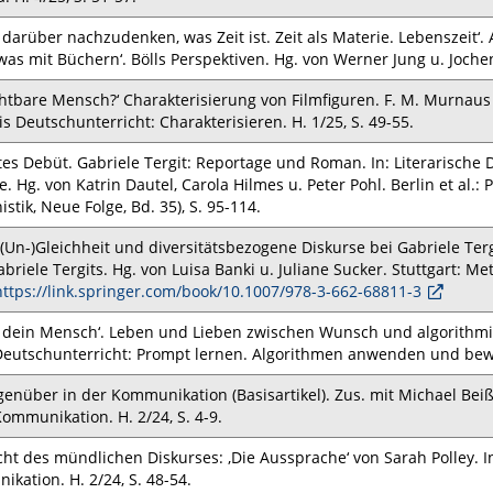
 darüber nachzudenken, was Zeit ist. Zeit als Materie. Lebenszeit‘.
was mit Büchern‘. Bölls Perspektiven. Hg. von Werner Jung u. Jochen
chtbare Mensch?‘ Charakterisierung von Filmfiguren. F. M. Murnaus ‚
xis Deutschunterricht: Charakterisieren. H. 1/25, S. 49-55.
es Debüt. Gabriele Tergit: Reportage und Roman. In: Literarische De
e. Hg. von Katrin Dautel, Carola Hilmes u. Peter Pohl. Berlin et al.: 
stik, Neue Folge, Bd. 35), S. 95-114.
 (Un-)Gleichheit und diversitätsbezogene Diskurse bei Gabriele Ter
briele Tergits. Hg. von Luisa Banki u. Juliane Sucker. Stuttgart: Metz
https://link.springer.com/book/10.1007/978-3-662-68811-3
n dein Mensch‘. Leben und Lieben zwischen Wunsch und algorithmis
Deutschunterricht: Prompt lernen. Algorithmen anwenden und bewer
enüber in der Kommunikation (Basisartikel). Zus. mit Michael Bei
Kommunikation. H. 2/24, S. 4-9.
ht des mündlichen Diskurses: ‚Die Aussprache‘ von Sarah Polley. I
kation. H. 2/24, S. 48-54.