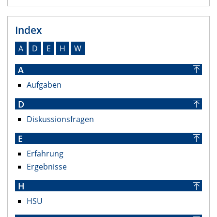
Index
A
D
E
H
W
A
Aufgaben
D
Diskussionsfragen
E
Erfahrung
Ergebnisse
H
HSU