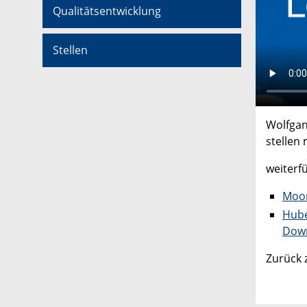
Qualitätsentwicklung
Stellen
Wolfgan
stellen
weiterf
Moor
Hube
Down
Zurück 