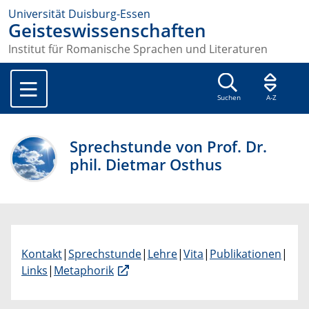
Universität Duisburg-Essen
Geisteswissenschaften
Institut für Romanische Sprachen und Literaturen
Suchen
A-Z
Sprechstunde von Prof. Dr.
phil. Dietmar Osthus
Kontakt
|
Sprechstunde
|
Lehre
|
Vita
|
Publikationen
|
Links
|
Metaphorik