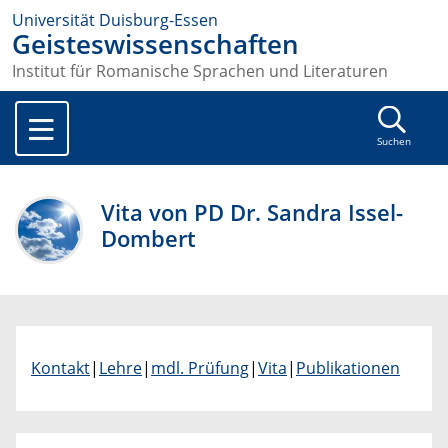
Universität Duisburg-Essen
Geisteswissenschaften
Institut für Romanische Sprachen und Literaturen
Suchen
Vita von PD Dr. Sandra Issel-
Dombert
Kontakt
|
Lehre
|
mdl. Prüfung
|
Vita
|
Publikationen