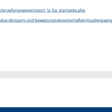
g/pruefungswesen/sport_la_ba_startseite.php
i-due.de/sport-und-bewegungswissenschaften/studiengaen