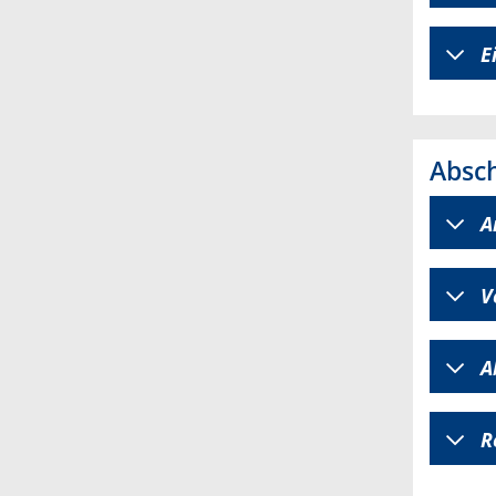
E
Absch
A
V
A
R