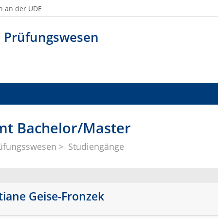
n an der UDE
h Prüfungswesen
amt Bachelor/Master
üfungsswesen
Studiengänge
tiane Geise-Fronzek