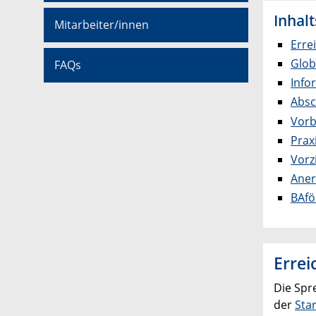
Inhalt
Mitarbeiter/innen
Erre
Glob
FAQs
Info
Absc
Vorb
Prax
Vorz
Aner
BAfö
Errei
Die Spr
der
Sta