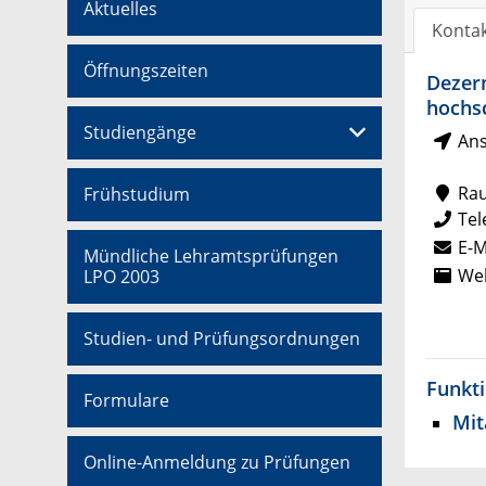
Aktuelles
Konta
Öffnungszeiten
Dezer
hochsc
Studiengänge
Ans
Ra
Frühstudium
Tel
E-M
Mündliche Lehramtsprüfungen
Web
LPO 2003
Studien- und Prüfungsordnungen
Funkt
Formulare
Mit
Online-Anmeldung zu Prüfungen