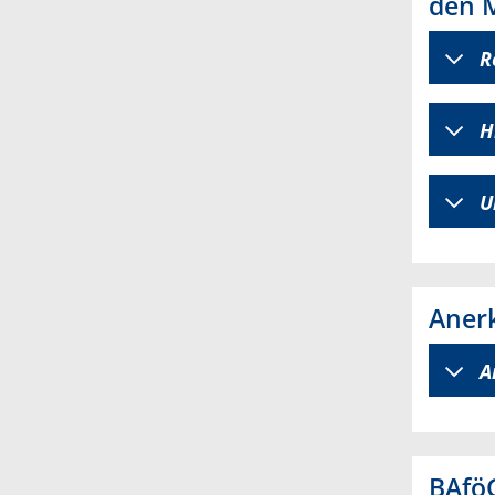
den 
R
H
U
Aner
A
BAfö