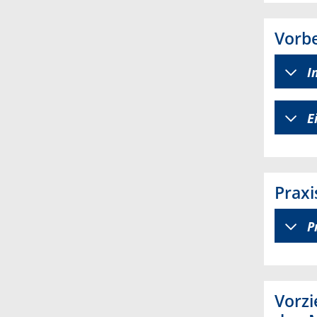
Vorbe
I
E
Praxi
P
Vorz