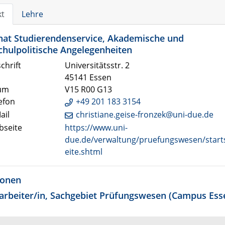
kt
Lehre
nat Studierendenservice, Akademische und
hulpolitische Angelegenheiten
chrift
Universitätsstr. 2
45141 Essen
um
V15 R00 G13
efon
+49 201 183 3154
ail
christiane.geise-fronzek@uni-due.de
seite
https://www.uni-
due.de/verwaltung/pruefungswesen/start
eite.shtml
ionen
arbeiter/in, Sachgebiet Prüfungswesen (Campus Ess