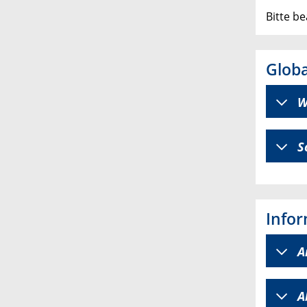
Bitte b
Glob
W
S
Info
A
A