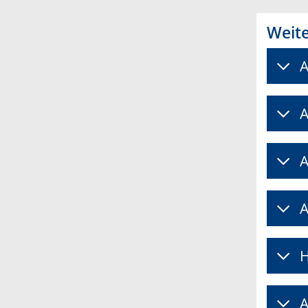
Weit
A
A
A
A
H
A