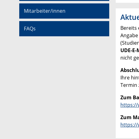
Mitarbeiter/innen
Aktue
Bereits
FAQs
Angabe
(Studie
UDE-E-M
nicht g
Abschl
Ihre hin
Termin 
Zum Ba
https:/
Zum Ma
https:/