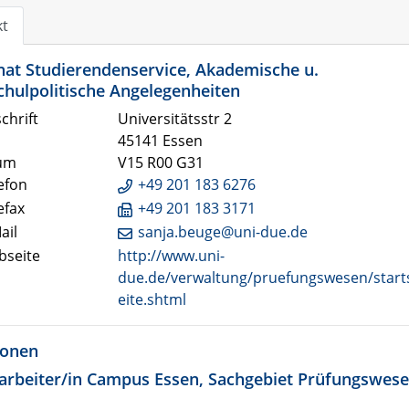
kt
nat Studierendenservice, Akademische u.
hulpolitische Angelegenheiten
chrift
Universitätsstr 2
45141 Essen
um
V15 R00 G31
efon
+49 201 183 6276
efax
+49 201 183 3171
ail
sanja.beuge@uni-due.de
seite
http://www.uni-
due.de/verwaltung/pruefungswesen/start
eite.shtml
ionen
arbeiter/in Campus Essen, Sachgebiet Prüfungswes