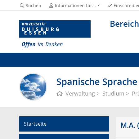
Suchen
Informationen für...
Einschreibe
Bereic
Spanische Sprache
Verwaltung
Studium
Pr
M.A. 
Startseite