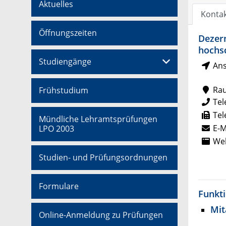
Aktuelles
Konta
Öffnungszeiten
Dezer
hochsc
Studiengänge
Ans
Ra
Frühstudium
Tel
Tel
Mündliche Lehramtsprüfungen
E-M
LPO 2003
Web
Studien- und Prüfungsordnungen
Formulare
Funkt
Mit
Online-Anmeldung zu Prüfungen