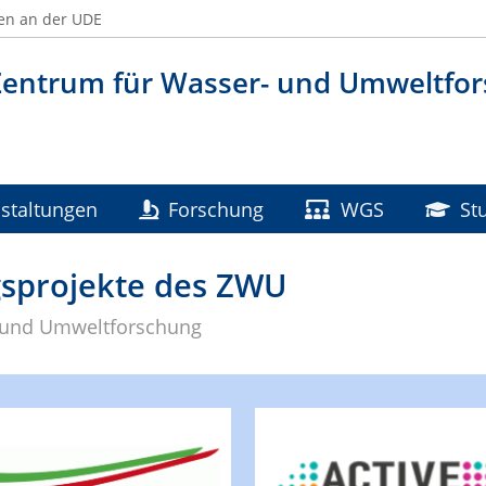
en an der UDE
Zentrum für Wasser- und Umweltfo
staltungen
Forschung
WGS
St
gsprojekte des ZWU
 und Umweltforschung