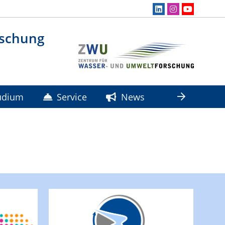
rschung
udium
Service
News