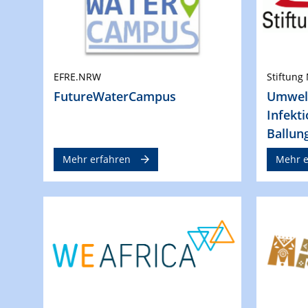
EFRE.NRW
Stiftung
FutureWaterCampus
Umwelt
Infekt
Ballun
Mehr erfahren
Mehr e