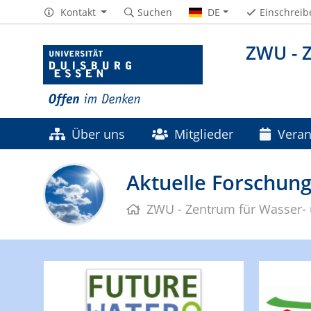
Kontakt
Suchen
DE
Einschreib
ZWU - 
Über uns
Mitglieder
Veran
Kontakt
Aktuelle Forschun
ZWU - Zentrum für Wasser-