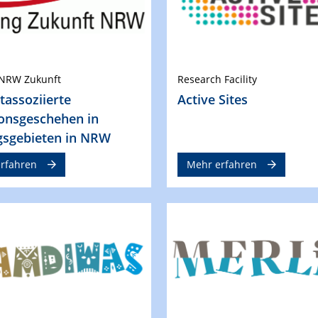
 NRW Zukunft
Research Facility
assoziierte
Active Sites
ionsgeschehen in
gsgebieten in NRW
rfahren
Mehr erfahren