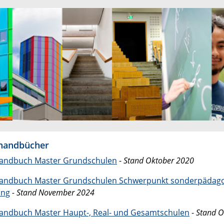
handbücher
andbuch Master Grundschulen
-
Stand Oktober 2020
andbuch Master Grundschulen Schwerpunkt sonderpädago
ung
- Stand November 2024
ndbuch Master Haupt-, Real- und Gesamtschulen
-
Stand O