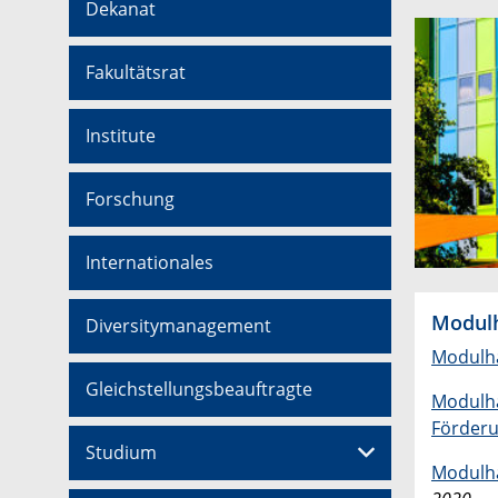
Dekanat
Fakultätsrat
Institute
Forschung
Internationales
Modul
Diversitymanagement
Modulh
Gleichstellungsbeauftragte
Modulh
Förder
Studium
Modulha