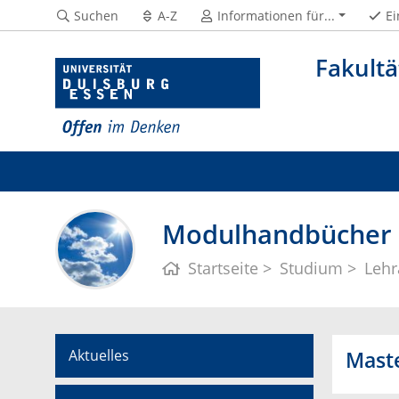
Suchen
A-Z
Informationen für...
Ei
Fakultä
Modulhandbücher |
Startseite
Studium
Lehr
Aktuelles
Maste