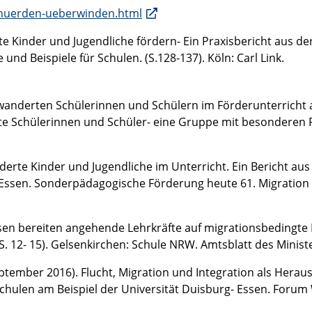
chhuerden-ueberwinden.html
e Kinder und Jugendliche fördern- Ein Praxisbericht aus der
 und Beispiele für Schulen. (S.128-137). Köln: Carl Link.
wanderten Schülerinnen und Schülern im Förderunterricht an
rte Schülerinnen und Schüler- eine Gruppe mit besonderen 
derte Kinder und Jugendliche im Unterricht. Ein Bericht aus d
Essen. Sonderpädagogische Förderung heute 61. Migration 
sphasen bereiten angehende Lehrkräfte auf migrationsbedingt
(S. 12- 15). Gelsenkirchen: Schule NRW. Amtsblatt des Minist
 September 2016). Flucht, Migration und Integration als Her
chulen am Beispiel der Universität Duisburg- Essen. Forum