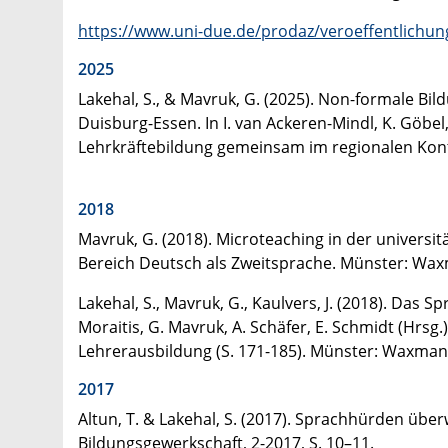
https://www.uni-due.de/prodaz/veroeffentlichu
2025
Lakehal, S., & Mavruk, G. (2025). Non-formale B
Duisburg-Essen. In I. van Ackeren-Mindl, K. Göbe
Lehrkräftebildung gemeinsam im regionalen Kont
2018
Mavruk, G. (2018). Microteaching in der univers
Bereich Deutsch als Zweitsprache. Münster: Wa
Lakehal, S., Mavruk, G., Kaulvers, J. (2018). Das
Moraitis, G. Mavruk, A. Schäfer, E. Schmidt (Hrs
Lehrerausbildung (S. 171-185). Münster: Waxman
2017
Altun, T. & Lakehal, S. (2017). Sprachhürden übe
Bildungsgewerkschaft, 2-2017, S. 10–11.