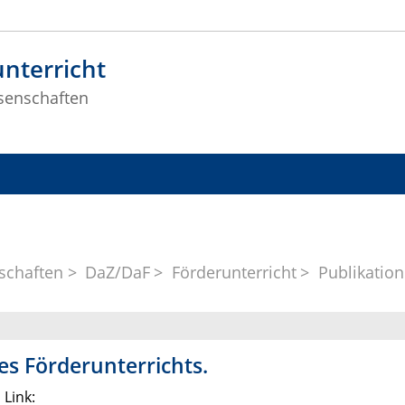
nterricht
senschaften
schaften
DaZ/DaF
Förderunterricht
Publikatio
s Förderunterrichts.
 Link: