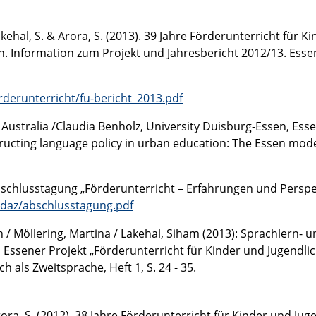
kehal, S. & Arora, S. (2013). 39 Jahre Förderunterricht für 
n. Information zum Projekt und Jahresbericht 2012/13. Ess
derunterricht/fu-bericht_2013.pdf
 Australia /Claudia Benholz, University Duisburg-Essen, Es
cting language policy in urban education: The Essen model 
schlusstagung „Förderunterricht – Erfahrungen und Perspek
daz/abschlusstagung.pdf
 / Möllering, Martina / Lakehal, Siham (2013): Sprachlern- u
Essener Projekt „Förderunterricht für Kinder und Jugendli
h als Zweitsprache, Heft 1, S. 24 - 35.
ora, S. (2012). 38 Jahre Förderunterricht für Kinder und Ju