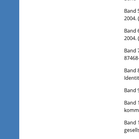
Band 5
2004. 
Band 6
2004. 
Band 7
87468-
Band 8
Identi
Band 9
Band 1
kommun
Band 1
gesell