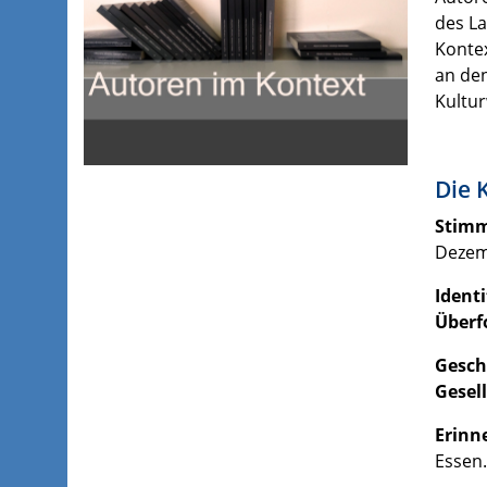
des La
Kontex
an den
Kultur
Die 
Stimm
Dezemb
Identi
Überf
Gesch
Gesell
Erinn
Essen.