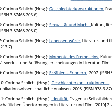
: Corinna Schlicht (Hrsg.):
Geschlechterkonstruktionen.
Frau
(ISBN 3-87468-205-6)
: Corinna Schlicht (Hrsg.):
Sexualität und Macht.
Kultur-, li
(ISBN 3-87468-208-0)
: Corinna Schlicht (Hrsg.):
Lebensentwürfe.
Literatur- und f
213-7)
: Corinna Schlicht (Hrsg.):
Momente des Fremdseins.
Kultur
tätsverlust und Auflösungserscheinungen in Literatur, Film 
: Corinna Schlicht (Hrsg.):
Erzählen – Erinnern.
2007. (ISBN 
0: Corinna Schlicht (Hrsg.):
Geschlechterkonstruktionen II.
L
ikationswissenschaftliche Analysen. 2008. (ISBN 978-3-87
1: Corinna Schlicht (Hrsg.):
Identität.
Fragen zu Selbstbilder
schaftlichen Überformungen in Literatur und Film. [2010] 2.