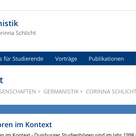
istik
orinna Schlicht
s für Studierende
Vorträge
Publikationen
t
SSENSCHAFTEN
GERMANISTIK
CORINNA SCHLICH
oren im Kontext
n im Kontext - Duisburger Studienbögen sind im Jahr 1998 m