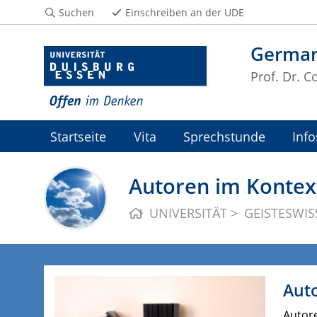
Suchen
Einschreiben an der UDE
German
Prof. Dr. C
Startseite
Vita
Sprechstunde
Info
Autoren im Kontex
UNIVERSITÄT
GEISTESWI
Aut
Autore