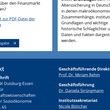
 über den Finanzmarkt
Alterssicherung in Deutsc
en?
in denen makroökonomis
Zusammenhänge, instituti
t zur PDF-Datei der
Grundlagen und wichtige
e
historische Schlaglichter 
Daten und Fakten dargeste
werden.
sgabe
kt
Geschäftsführende Direkt
Prof. Dr. Miriam Rehm
hrift
tät Duisburg-Essen
Geschäftsführung
für
Dr. Daniela Strüngmann
haftswissenschaften
Institutssekretariat
für Sozioökonomie
Nicole Böttcher
. 65