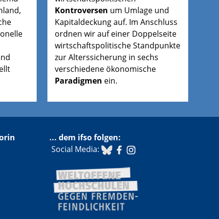
hland,
Kontroversen
um Umlage und
che
Kapitaldeckung auf. Im Anschluss
onelle
ordnen wir auf einer Doppelseite
wirtschaftspolitische Standpunkte
und
zur Alterssicherung in sechs
llt
verschiedene ökonomische
Paradigmen
ein.
orin
... dem ifso folgen:
​ Social Media: