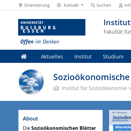
Orientierung
Kontakt
Suchen
Inf
Institu
Fakultät fü
Aktuelles
Institut
Studium
Sozioökonomische 
Institut für Sozioökonomie
About
Die
Sozioökonomischen Blätter