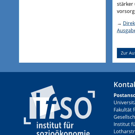
stärker
vorsorg
→
Direk
Ausgab
Zur Au
Konta
Postansc
Universi
Fakultät 
Gesellsc
Institut 
Lotharstr