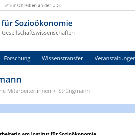
Einschreiben an der UDE
t für Sozioökonomie
r Gesellschaftswissenschaften
Forschung
Wissenstransfer
Veranstaltunge
gmann
he Mitarbeiter:innen
Strüngmann
rbeiterin
am Institut für Sozioökonomie