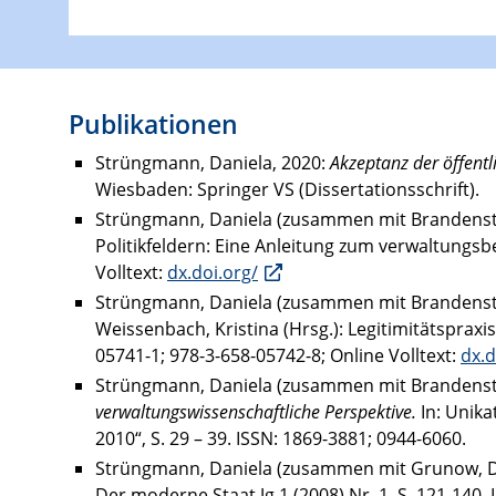
Publikationen
Strüngmann, Daniela, 2020:
Akzeptanz der öffentl
Wiesbaden: Springer VS (Dissertationsschrift).
Strüngmann, Daniela (zusammen mit Brandenstei
Politikfeldern: Eine Anleitung zum verwaltungsb
Volltext:
dx.doi.org/
Strüngmann, Daniela (zusammen mit Brandenstei
Weissenbach, Kristina (Hrsg.): Legitimitätspraxi
05741-1; 978-3-658-05742-8; Online Volltext:
dx.d
Strüngmann, Daniela (zusammen mit Brandenstei
verwaltungswissenschaftliche Perspektive.
In: Unika
2010“, S. 29 – 39. ISSN: 1869-3881; 0944-6060.
Strüngmann, Daniela (zusammen mit Grunow, Di
Der moderne Staat Jg.1 (2008) Nr. 1, S. 121-140.