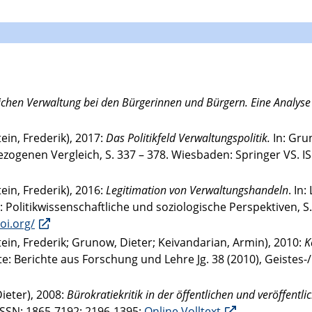
ichen Verwaltung bei den Bürgerinnen und Bürgern. Eine Analyse
n, Frederik), 2017:
Das Politikfeld Verwaltungspolitik.
In: Gru
ezogenen Vergleich, S. 337 – 378. Wiesbaden: Springer VS. I
n, Frederik), 2016:
Legitimation von Verwaltungshandeln
. In
s: Politikwissenschaftliche und soziologische Perspektiven, S
oi.org/
n, Frederik; Grunow, Dieter; Keivandarian, Armin), 2010:
K
te: Berichte aus Forschung und Lehre Jg. 38 (2010), Geistes
eter), 2008:
Bürokratiekritik in der öffentlichen und veröffen
 ISSN: 1865-7192; 2196-1395;
Online Volltext