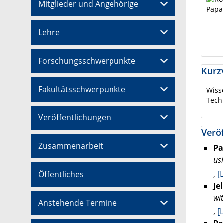
Mitglieder und Angehörige
Lehre
Forschungsschwerpunkte
Kurzv
Fakultätsschwerpunkte
Wiss
Tech
Veröffentlichungen
Veröf
Zusammenarbeit
Pa
us
,
[
Öffentliches
Je
wi
Anstehende Termine
,
[
Pa