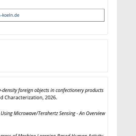
h-koeln.de
-density foreign objects in confectionery products
 Characterization, 2026.
d Using Microwave/Terahertz Sensing - An Overview
ogress of Machine Learning-Based Human Activity