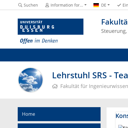
Suchen
Information for...
DE
Ei
Fakultä
Steuerung,
Lehrstuhl SRS - Te
Fakultät für Ingenieurwisse
Home
Kons