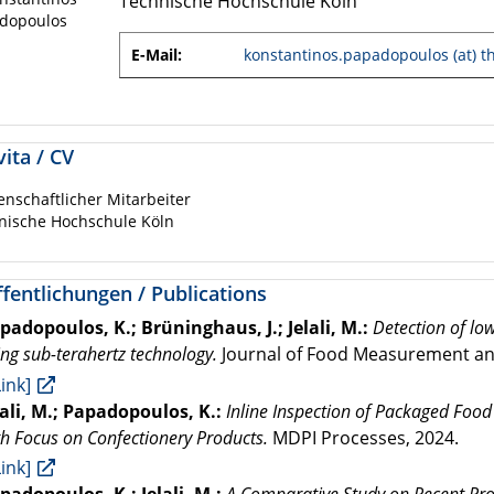
Technische Hochschule Köln
E-Mail:
konstantinos.papadopoulos (at) t
ita / CV
enschaftlicher Mitarbeiter
nische Hochschule Köln
fentlichungen / Publications
padopoulos, K.; Brüninghaus, J.; Jelali, M.:
Detection of low
ing sub-terahertz technology.
Journal of Food Measurement and
Link]
lali, M.; Papadopoulos, K.:
Inline Inspection of Packaged Foo
th Focus on Confectionery Products.
MDPI Processes, 2024.
Link]
padopoulos, K.; Jelali, M.:
A Comparative Study on Recent Pr