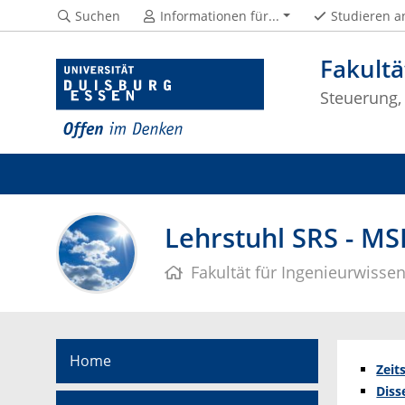
Suchen
Informationen für...
Studieren a
Fakultä
Steuerung,
Lehrstuhl SRS - MS
Fakultät für Ingenieurwisse
Home
Zeit
Diss