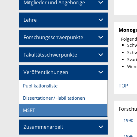
Mitglieder und Angehörige
Lehre
Monogr
Forschungsschwerpunkte
Folgen
Schw
Schw
Fakultätsschwerpunkte
Svar
Wend
Veröffentlichungen
TOP
Publikationsliste
Dissertationen/Habilitationen
Forschu
MSRT
1990
Zusammenarbeit
1996