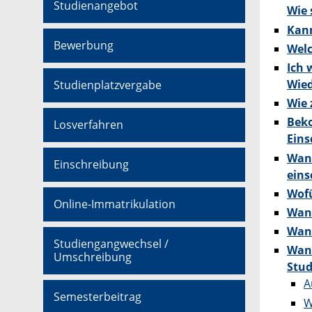
Studienangebot
Wie 
Kann
Bewerbung
Welc
Ich 
Wied
Studienplatzvergabe
Wie 
Beko
Losverfahren
Eins
Wann
Einschreibung
eins
Wofü
Online-Immatrikulation
Wann
Wann
Studiengangwechsel /
Wann
Umschreibung
Stud
A
Semesterbeitrag
W