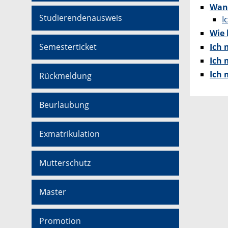
Wann
Studierendenausweis
I
Wie
Ich 
Semesterticket
Ich 
Ich 
Rückmeldung
Beurlaubung
Exmatrikulation
Mutterschutz
Master
Promotion