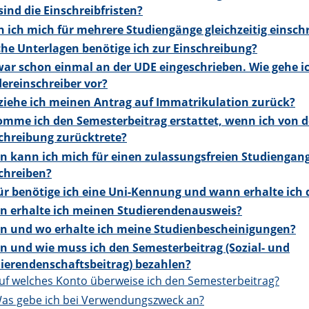
sind die Einschreibfristen?
 ich mich für mehrere Studiengänge gleichzeitig einsch
he Unterlagen benötige ich zur Einschreibung?
war schon einmal an der UDE eingeschrieben. Wie gehe ic
ereinschreiber vor?
ziehe ich meinen Antrag auf Immatrikulation zurück?
mme ich den Semesterbeitrag erstattet, wenn ich von d
chreibung zurücktrete?
 kann ich mich für einen zulassungsfreien Studiengan
chreiben?
r benötige ich eine Uni-Kennung und wann erhalte ich 
 erhalte ich meinen Studierendenausweis?
 und wo erhalte ich meine Studienbescheinigungen?
 und wie muss ich den Semesterbeitrag (Sozial- und
ierendenschaftsbeitrag) bezahlen?
uf welches Konto überweise ich den Semesterbeitrag?
as gebe ich bei Verwendungszweck an?