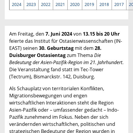
2024
2023
2022
2021
2020
2019
2018
2017
2
Am Freitag, den
7. Juni 2024
von
13.15 bis 20 Uhr
feierte das Institut für Ostasienwissenschaften (IN-
EAST) seinen
30. Geburtstag
mit dem
28.
Duisburger Ostasientag
zum ­Thema
Die
Bedeutung der Asien-Pazifik-­Region im 21. Jahrhundert
.
Die Veranstaltung fand statt im Tec-Tower
(Tectrum)
, Bismarckstr. 142, Duisburg.
Als Schauplatz von territorialen Konflikten,
Migrations­bewegungen und engen
wirtschaftlichen ­Interaktionen steht die Region
Asien-Pazifik oder – umfassender gedacht – Indo-
Pazifik zunehmend im Fokus. Neben der sich
verändernden wirtschaftlichen, politischen und
strategischen Bedeutung der Region wurden in