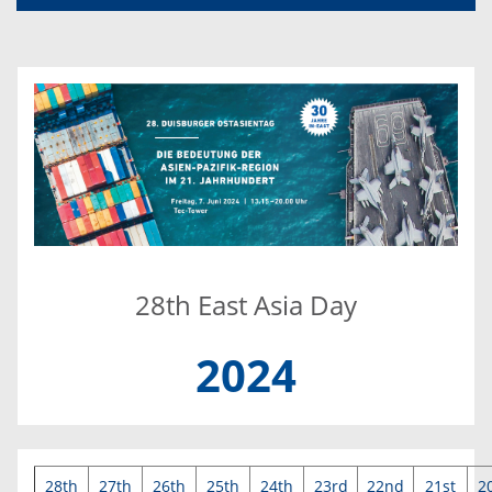
28th East Asia Day
2024
28th
27th
26th
25th
24th
23rd
22nd
21st
2