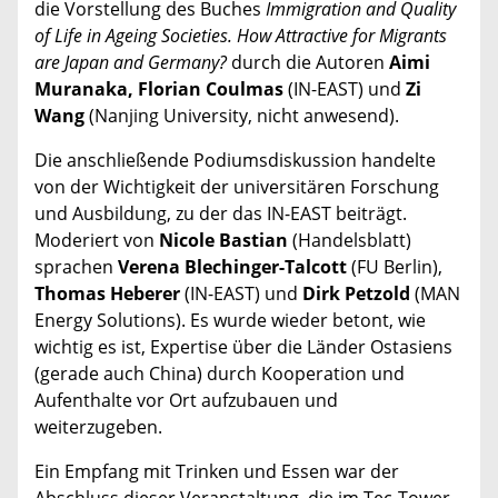
die Vorstellung des Buches
Immigration and Quality
of Life in Ageing Societies. How Attractive for Migrants
are Japan and ­Germany?
durch die Autoren
Aimi
Muranaka, Florian Coulmas
(IN-EAST) und
Zi
Wang
(Nanjing University, nicht anwesend).
Die anschließende Podiumsdiskussion handelte
von der Wichtigkeit der universitären Forschung
und Ausbildung, zu der das IN-EAST beiträgt.
Moderiert von
Nicole Bastian
(Handelsblatt)
sprachen
Verena Blechinger-Talcott
(FU Berlin),
Thomas Heberer
(IN-EAST) und
Dirk Petzold
(MAN
Energy Solutions). Es wurde wieder betont, wie
wichtig es ist, Expertise über die Länder Ostasiens
(gerade auch China) durch Kooperation und
Aufenthalte vor Ort aufzubauen und
weiterzugeben.
Ein Empfang mit Trinken und Essen war der
Abschluss dieser Veranstaltung, die im Tec-Tower