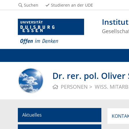
Suchen
Studieren an der UDE
Institu
Gesellscha
Dr. rer. pol. Olive
PERSONEN
WISS. MITARB
Aktuelles
KONTA