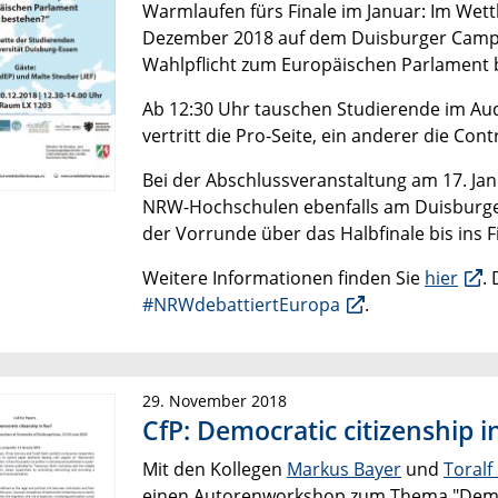
Warmlaufen fürs Finale im Januar: Im Wet
Dezember 2018 auf dem Duisburger Campu
Wahlpflicht zum Europäischen Parlament 
Ab 12:30 Uhr tauschen Studierende im Aud
vertritt die Pro-Seite, ein anderer die Cont
Bei der Abschlussveranstaltung am 17. Jan
NRW-Hochschulen ebenfalls am Duisburge
der Vorrunde über das Halbfinale bis ins F
Weitere Informationen finden Sie
hier
.
#NRWdebattiertEuropa
.
29. November 2018
CfP: Democratic citizenship in
Mit den Kollegen
Markus Bayer
und
Toralf
einen Autorenworkshop zum Thema "Democra