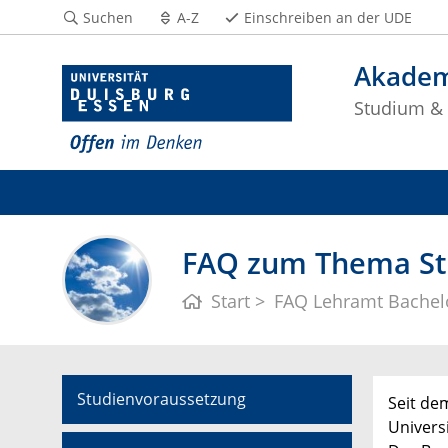
Suchen
A-Z
Einschreiben an der UDE
Akadem
Studium & 
FAQ zum Thema St
Start
FAQ Lehramt Bachel
Studienvoraussetzung
Seit de
Univers