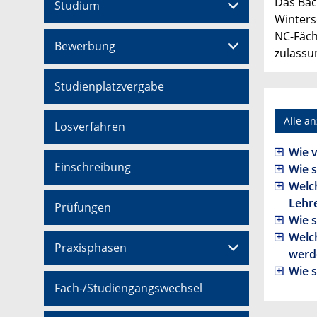
Das Bac
Studium
Winters
NC-Fäche
Bewerbung
zulassun
Studienplatzvergabe
Alle a
Losverfahren
Wie v
Einschreibung
Wie 
Welc
Lehre
Prüfungen
Wie s
Welc
Praxisphasen
werd
Wie s
Fach-/Studiengangswechsel