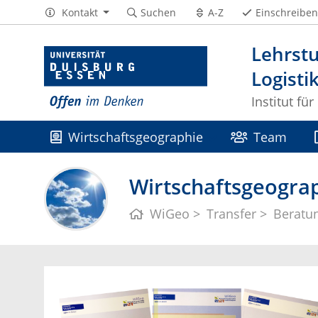
Kontakt
Suchen
A-Z
Einschreiben
Lehrstu
Logisti
Institut fü
Wirtschaftsgeographie
Team
Medien
Karriere
Wirtschaftsgeograp
WiGeo
Transfer
Beratu