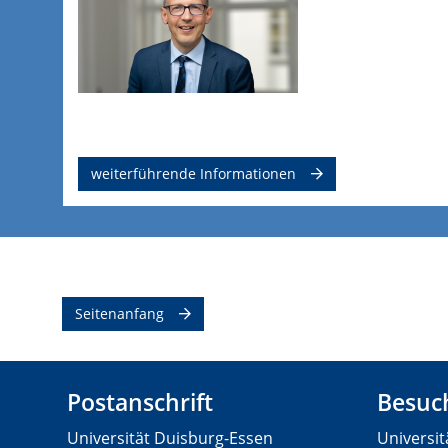
weiterführende Informationen
Seitenanfang
Postanschrift
Besuch
Universität Duisburg-Essen
Universi