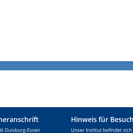
eranschrift
Hinweis für Besuc
tät Duisburg-Essen
Unser Institut befindet sich