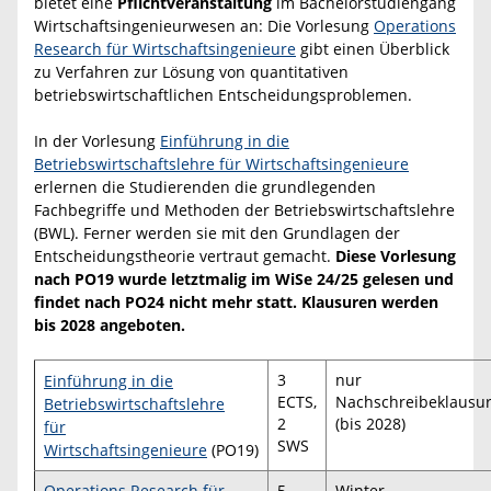
bietet eine
Pflichtveranstaltung
im Bachelorstudiengang
Wirtschaftsingenieurwesen an: Die Vorlesung
Operations
Research für Wirtschaftsingenieure
gibt einen Überblick
zu Verfahren zur Lösung von quantitativen
betriebswirtschaftlichen Entscheidungsproblemen.
In der Vorlesung
Einführung in die
Betriebswirtschaftslehre für Wirtschaftsingenieure
erlernen die Studierenden die grundlegenden
Fachbegriffe und Methoden der Betriebswirtschaftslehre
(BWL). Ferner werden sie mit den Grundlagen der
Entscheidungstheorie vertraut gemacht.
Diese Vorlesung
nach PO19 wurde letztmalig im WiSe 24/25 gelesen und
findet nach PO24 nicht mehr statt.
Klausuren werden
bis 2028 angeboten.
3
nur
Einführung in die
ECTS,
Nachschreibeklausu
Betriebswirtschaftslehre
2
(bis 2028)
für
SWS
Wirtschaftsingenieure
(PO19)
Operations Research für
5
Winter