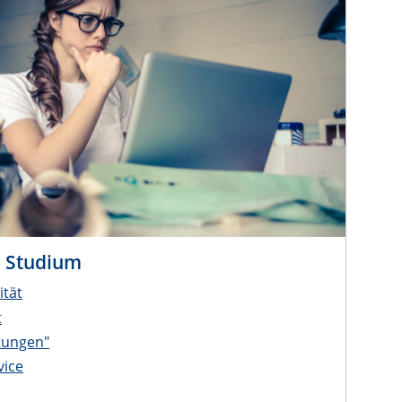
m Studium
ität
t
tungen"
vice