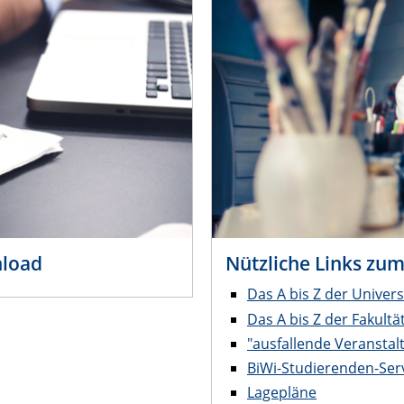
nload
Nützliche Links zu
Das A bis Z der Univers
Das A bis Z der Fakultä
"ausfallende Veranstal
BiWi-Studierenden-Ser
Lagepläne