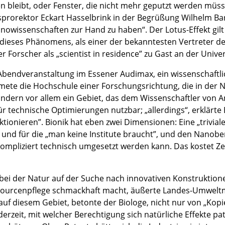
en bleibt, oder Fenster, die nicht mehr geputzt werden müss
prorektor Eckart Hasselbrink in der Begrüßung Wilhelm Bart
owissenschaften zur Hand zu haben“. Der Lotus-Effekt gilt 
r dieses Phänomens, als einer der bekanntesten Vertreter d
Forscher als „scientist in residence” zu Gast an der Unive
e Abendveranstaltung im Essener Audimax, ein wissenschaf
mete die Hochschule einer Forschungsrichtung, die in der 
ondern vor allem ein Gebiet, das dem Wissenschaftler von A
ür technische Optimierungen nutzbar; „allerdings“, erklärte
tionieren”. Bionik hat eben zwei Dimensionen: Eine „trivia
, und für die „man keine Institute braucht”, und den Nanob
pliziert technisch umgesetzt werden kann. Das kostet Zei
bei der Natur auf der Suche nach innovativen Konstruktione
sourcenpflege schmackhaft macht, äußerte Landes-Umweltm
auf diesem Gebiet, betonte der Biologe, nicht nur von „Kop
derzeit, mit welcher Berechtigung sich natürliche Effekte p