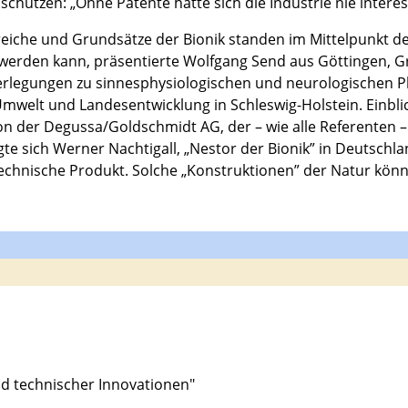
chützen: „Ohne Patente hätte sich die Industrie nie interessie
ereiche und Grundsätze der Bionik standen im Mittelpunkt 
t werden kann, präsentierte Wolfgang Send aus Göttingen, 
legungen zu sinnesphysiologischen und neurologischen Phä
Umwelt und Landesentwicklung in Schleswig-Holstein. Einbl
von der Degussa/Goldschmidt AG, der – wie alle Referente
 sich Werner Nachtigall, „Nestor der Bionik” in Deutschland
technische Produkt. Solche „Konstruktionen” der Natur kön
ld technischer Innovationen"