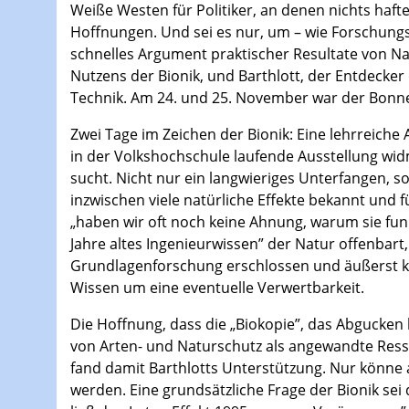
Weiße Westen für Politiker, an denen nichts haft
Hoffnungen. Und sei es nur, um – wie Forschungs
schnelles Argument praktischer Resultate von Nan
Nutzens der Bionik, und Barthlott, der Entdecke
Technik. Am 24. und 25. November war der Bonner 
Zwei Tage im Zeichen der Bionik: Eine lehrreich
in der Volkshochschule laufende Ausstellung wid
sucht. Nicht nur ein langwieriges Unterfangen, s
inzwischen viele natürliche Effekte bekannt und f
„haben wir oft noch keine Ahnung, warum sie funk
Jahre altes Ingenieurwissen” der Natur offenbart
Grundlagenforschung erschlossen und äußerst kom
Wissen um eine eventuelle Verwertbarkeit.
Die Hoffnung, dass die „Biokopie”, das Abgucken 
von Arten- und Naturschutz als angewandte Res
fand damit Barthlotts Unterstützung. Nur könne 
werden. Eine grundsätzliche Frage der Bionik sei 