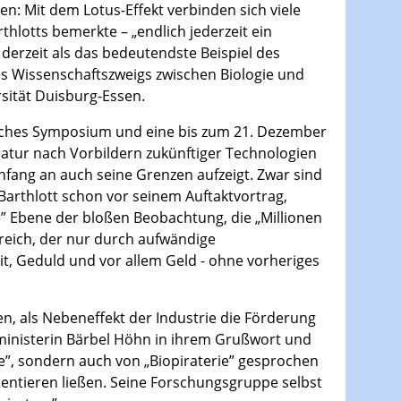
en: Mit dem Lotus-Effekt verbinden sich viele
hlotts bemerkte – „endlich jederzeit ein
derzeit als das bedeutendste Beispiel des
es Wissenschaftszweigs zwischen Biologie und
rsität Duisburg-Essen.
tliches Symposium und eine bis zum 21. Dezember
Natur nach Vorbildern zukünftiger Technologien
nfang an auch seine Grenzen aufzeigt. Zwar sind
 Barthlott schon vor seinem Auftaktvortrag,
le” Ebene der bloßen Beobachtung, die „Millionen
ereich, der nur durch aufwändige
t, Geduld und vor allem Geld - ohne vorheriges
n, als Nebeneffekt der Industrie die Förderung
inisterin Bärbel Höhn in ihrem Grußwort und
ie”, sondern auch von „Biopiraterie” gesprochen
atentieren ließen. Seine Forschungsgruppe selbst