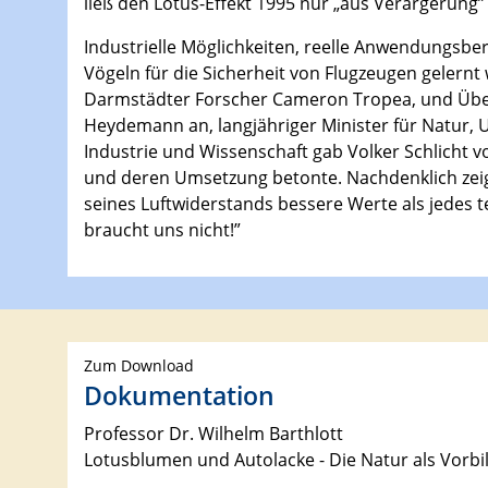
ließ den Lotus-Effekt 1995 nur „aus Verärgerung” s
Industrielle Möglichkeiten, reelle Anwendungsb
Vögeln für die Sicherheit von Flugzeugen gelern
Darmstädter Forscher Cameron Tropea, und Über
Heydemann an, langjähriger Minister für Natur, 
Industrie und Wissenschaft gab Volker Schlicht 
und deren Umsetzung betonte. Nachdenklich zeigte
seines Luftwiderstands bessere Werte als jedes 
braucht uns nicht!”
Zum Download
Dokumentation
Professor Dr. Wilhelm Barthlott
Lotusblumen und Autolacke - Die Natur als Vorbi