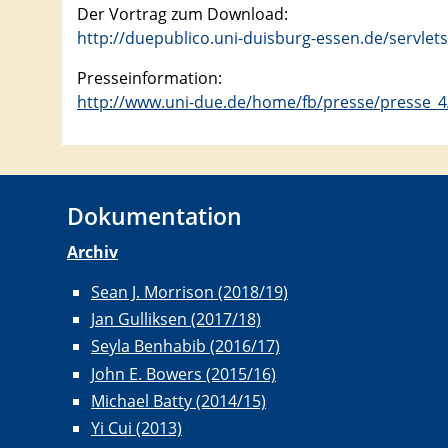
Der Vortrag zum Download:
http://duepublico.uni-duisburg-essen.de/servle
Presseinformation:
http://www.uni-due.de/home/fb/presse/presse_4
Dokumentation
Archiv
Sean J. Morrison (2018/19)
Jan Gulliksen (2017/18)
Seyla Benhabib (2016/17)
John E. Bowers (2015/16)
Michael Batty (2014/15)
Yi Cui (2013)