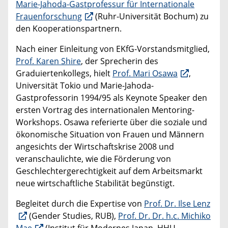
Marie-Jahoda-Gastprofessur für Internationale
Frauenforschung
(Ruhr-Universität Bochum) zu
den Kooperationspartnern.
Nach einer Einleitung von EKfG-Vorstandsmitglied,
Prof. Karen Shire
, der Sprecherin des
Graduiertenkollegs, hielt
Prof. Mari Osawa
,
Universität Tokio und Marie-Jahoda-
Gastprofessorin 1994/95 als Keynote Speaker den
ersten Vortrag des internationalen Mentoring-
Workshops. Osawa referierte über die soziale und
ökonomische Situation von Frauen und Männern
angesichts der Wirtschaftskrise 2008 und
veranschaulichte, wie die Förderung von
Geschlechtergerechtigkeit auf dem Arbeitsmarkt
neue wirtschaftliche Stabilität begünstigt.
Begleitet durch die Expertise von
Prof. Dr. Ilse Lenz
(Gender Studies, RUB),
Prof. Dr. Dr. h.c. Michiko
Mae
(Institut für Modernes Japan, HHU