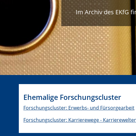
Im Archiv des EKfG f
Ehemalige Forschungscluster
Forschungscluster: Erwerbs- und Fürsorgearbeit
Forschungscluster: Karrierewege - Karrierewelte