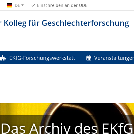
DE
Einschreiben an der UDE
 Kolleg für Geschlechterforschung
EKfG-Forschungswerkstatt
Veranstaltunge
ve Diversityforschung
Archiv
Das Archiv des EKfG