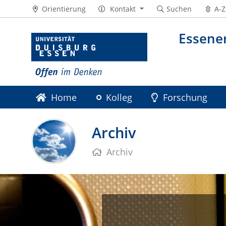
Orientierung
Kontakt
Suchen
A-Z
Essener
Home
Kolleg
Forschung
Genderforschung UA Ruhr
Initiati
Archiv
Archiv