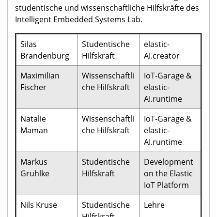
studentische und wissenschaftliche Hilfskräfte des
Intelligent Embedded Systems Lab.
Silas
Studentische
elastic-
Brandenburg
Hilfskraft
AI.creator
Maximilian
Wissenschaftli
IoT-Garage &
Fischer
che Hilfskraft
elastic-
AI.runtime
Natalie
Wissenschaftli
IoT-Garage &
Maman
che Hilfskraft
elastic-
AI.runtime
Markus
Studentische
Development
Gruhlke
Hilfskraft
on the Elastic
IoT Platform
Nils Kruse
Studentische
Lehre
Hilfskraft