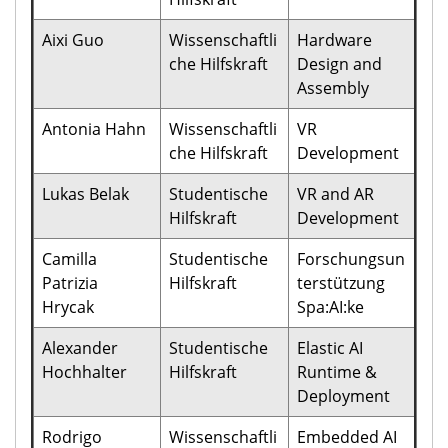
Aixi Guo
Wissenschaftli
Hardware
che Hilfskraft
Design and
Assembly
Antonia Hahn
Wissenschaftli
VR
che Hilfskraft
Development
Lukas Belak
Studentische
VR and AR
Hilfskraft
Development
Camilla
Studentische
Forschungsun
Patrizia
Hilfskraft
terstützung
Hrycak
Spa:AI:ke
Alexander
Studentische
Elastic AI
Hochhalter
Hilfskraft
Runtime &
Deployment
Rodrigo
Wissenschaftli
Embedded AI