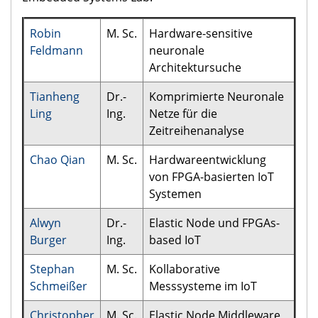
Robin
M. Sc.
Hardware-sensitive
Feldmann
neuronale
Architektursuche
Tianheng
Dr.-
Komprimierte Neuronale
Ling
Ing.
Netze für die
Zeitreihenanalyse
Chao Qian
M. Sc.
Hardwareentwicklung
von FPGA-basierten IoT
Systemen
Alwyn
Dr.-
Elastic Node und FPGAs-
Burger
Ing.
based IoT
Stephan
M. Sc.
Kollaborative
Schmeißer
Messsysteme im IoT
Christopher
M. Sc.
Elastic Node Middleware