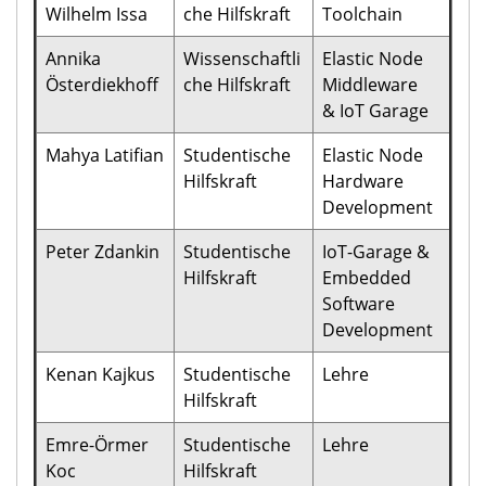
Wilhelm Issa
che Hilfskraft
Toolchain
Annika
Wissenschaftli
Elastic Node
Österdiekhoff
che Hilfskraft
Middleware
& IoT Garage
Mahya Latifian
Studentische
Elastic Node
Hilfskraft
Hardware
Development
Peter Zdankin
Studentische
IoT-Garage &
Hilfskraft
Embedded
Software
Development
Kenan Kajkus
Studentische
Lehre
Hilfskraft
Emre-Örmer
Studentische
Lehre
Koc
Hilfskraft