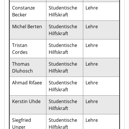
Constanze
Studentische
Lehre
Becker
Hilfskraft
Michel Berten
Studentische
Lehre
Hilfskraft
Tristan
Studentische
Lehre
Cordes
Hilfskraft
Thomas
Studentische
Lehre
Dluhosch
Hilfskraft
Ahmad Rifaee
Studentische
Lehre
Hilfskraft
Kerstin Uhde
Studentische
Lehre
Hilfskraft
Siegfried
Studentische
Lehre
Unger
Hilfskraft