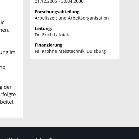
01.12.2005 - 30.04.2006
Forschungsabteilung
Arbeitszeit und Arbeitsorganisation
ie
Leitung:
men.
Dr. Erich Latniak
Finanzierung:
Fa. Krohne Messtechnik, Duisburg
tung im
und
g der
rfolgte
beitet