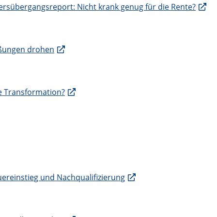
tersübergangsreport: Nicht krank genug für die Rente?
ießungen drohen
ie Transformation?
uereinstieg und Nachqualifizierung