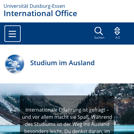
Universität Duisburg-Essen
International Office
Suchen
A-Z
Studium im Ausland
Internationale Erfahrung ist gefragt –
und vor allem macht sie Spaß. Während
des Studiums ist der Weg ins Ausland
besonders leicht. Du denkst daran, im