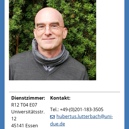
Dienstzimmer:
Kontakt:
R12 T04 E07
Tel.: +49-(0)201-183-3505
Universitätsstr.
hubertus.lutterbach@uni-
12
due.de
45141 Essen