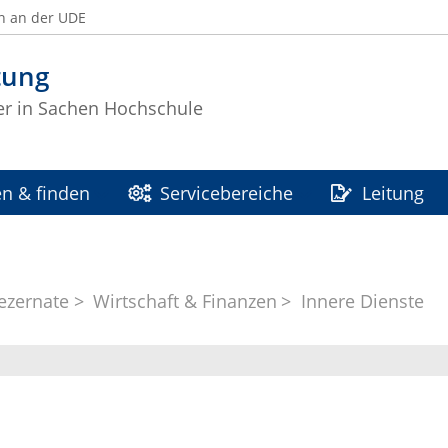
n an der UDE
tung
ter in Sachen Hochschule
n & finden
Servicebereiche
Leitung
ezernate
Wirtschaft & Finanzen
Innere Dienste