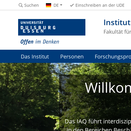
Suchen
DE
Einschreiben an der UDE
Institu
Fakultät fü
Das Institut
Personen
Forschungspro
Willko
Das IAQ führt interdiszi
in den Bereichen Beschä