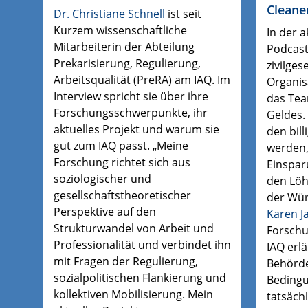
Cleane
Dr. Christiane Schnell
ist seit
Kurzem wissenschaftliche
In der a
Mitarbeiterin der Abteilung
Podcast
Prekarisierung, Regulierung,
zivilges
Arbeitsqualität (PreRA) am IAQ. Im
Organis
Interview spricht sie über ihre
das Te
Forschungsschwerpunkte, ihr
Geldes.
aktuelles Projekt und warum sie
den bill
gut zum IAQ passt. „Meine
werden
Forschung richtet sich aus
Einspar
soziologischer und
den Löh
gesellschaftstheoretischer
der Wür
Perspektive auf den
Karen J
Strukturwandel von Arbeit und
Forschu
Professionalität und verbindet ihn
IAQ erlä
mit Fragen der Regulierung,
Behörde
sozialpolitischen Flankierung und
Bedingu
kollektiven Mobilisierung. Mein
tatsäch