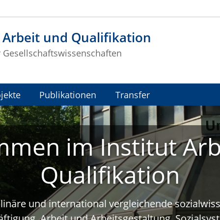
t Arbeit und Qualifikation
r Gesellschaftswissenschaften
jekte
Publikationen
Transfer
mmen im Institut Arb
Qualifikation
plinäre und international vergleichende sozialwi
ftigung, Arbeit und Arbeitsgestaltung, Sozialsy