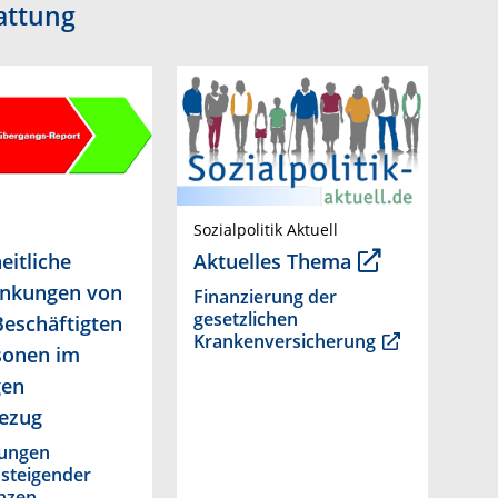
attung
Sozialpolitik Aktuell
itliche
Aktuelles Thema
änkungen von
Finanzierung der
gesetzlichen
Beschäftigten
Krankenversicherung
sonen im
gen
ezug
ungen
steigender
enzen