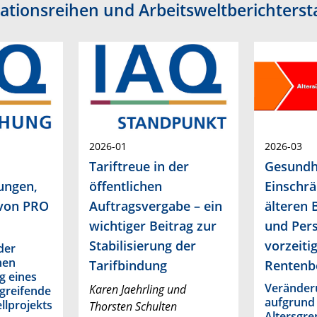
kationsreihen und Arbeitsweltberichterst
2026-01
2026-03
Tariftreue in der
Gesundhe
ungen,
öffentlichen
Einschr
 von PRO
Auftragsvergabe – ein
älteren 
wichtiger Beitrag zur
und Per
Stabilisierung der
vorzeiti
der
hen
Tarifbindung
Rentenb
g eines
Veränder
Karen Jaehrling und
greifende
aufgrund 
llprojekts
Thorsten Schulten
Altersgr