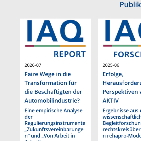
Publi
2026-07
2025-06
Faire Wege in die
Erfolge,
Transformation für
Herausforder
die Beschäftigten der
Perspektiven
Automobilindustrie?
AKTIV
Eine empirische Analyse
Ergebnisse aus 
der
wissenschaftlic
Regulierungsinstrumente
Begleitforschun
„Zukunftsvereinbarunge
rechtskreisüber
n“ und „Von Arbeit in
n rehapro-Mode