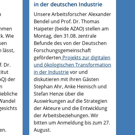
in der deutschen Industrie
n
Unsere Arbeitsforscher Alexander
Bendel und Prof. Dr. Thomas
ehmen
Haipeter (beide AZAO) stellen am
k. Wie
Montag, den 31.08. zentrale
sen
Befunde des von der Deutschen
 lässt,
Forschungsgemeinschaft
geförderten
Projekts zur digitalen
. Dr.
und ökologischen Transformation
itut
in der Industrie
vor und
AQ) der
diskutieren mit ihren Gästen
en
Stephan Ahr, Anke Heinisch und
iebliche
Stefan Henze über die
Wandel
Auswirkungen auf die Strategien
gesichts
der Akteure und die Entwicklung
der Arbeitsbeziehungen. Wir
bitten um Anmeldung bis zum 27.
en.
August.