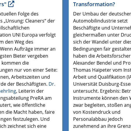
rs"
Transformation?
ktuellen Folge des
Der Umbau der deutsche
s „Unsung: Cleaners“ der
Automobilindustrie setzt
ellschaftlichen
Beschäftigte und Untern
ation UNI Europa verfolgt
gleichermaßen unter Druc
am den Weg des
sich der Wandel unter die
 Wenn Aufträge immer an
Bedingungen fair gestalten
igsten Bieter vergeben
haben die Arbeitsforscher
, kommen die
Alexander Bendel und Prof
ungen nur von einer Seite:
Thomas Haipeter vom Inst
nen, Arbeitszeiten und
Arbeit und Qualifikation (I
de der Beschäftigten.
Dr.
Universität Duisburg-Ess
aehrling
, Leiterin der
untersucht. Ergebnis: Betr
ngsabteilung PreRA
am
Instrumente können den 
utert, wie öffentliche
zwar begleiten, stoßen an
n die Macht haben, faire
von Kostendruck und
ngen festzulegen. Und
Personalabbau jedoch
lich
zeichnet sich eine
zunehmend an ihre Grenz