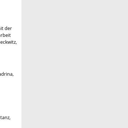
it der
arbeit
eckwitz,
adrina,
tanz,