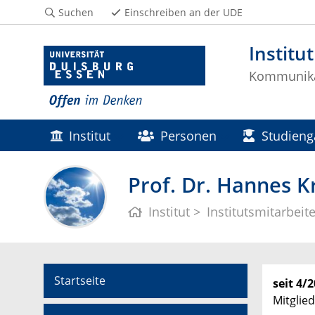
Suchen
Einschreiben an der UDE
Institu
Kommunikat
Institut
Personen
Studien
Prof. Dr. Hannes K
Institut
Institutsmitarbeit
Startseite
seit 4/
Mitglie