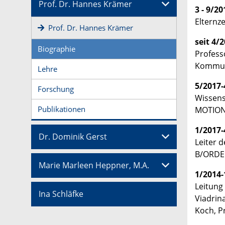
Prof. Dr. Hannes Krämer
3 - 9/20
Elternze
Prof. Dr. Hannes Krämer
seit 4/
Biographie
Profess
Kommuni
Lehre
5/2017-
Forschung
Wissens
Publikationen
MOTION 
1/2017-
Dr. Dominik Gerst
Leiter 
B/ORDER
Marie Marleen Heppner, M.A.
1/2014-
Leitung
Ina Schläfke
Viadrin
Koch, P