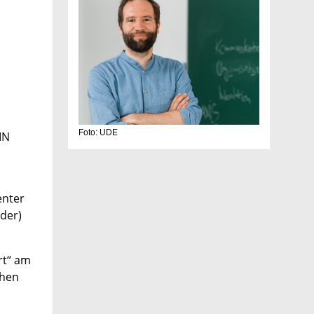
Foto: UDE
IN
enter
der)
rt“ am
chen