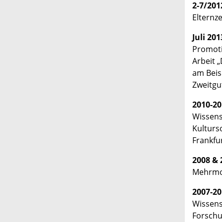
2-7/201
Elternze
Juli 201
Promoti
Arbeit „
am Beis
Zweitgut
2010-20
Wissens
Kulturso
Frankfu
2008 & 
Mehrmon
2007-20
Wissensc
Forschu