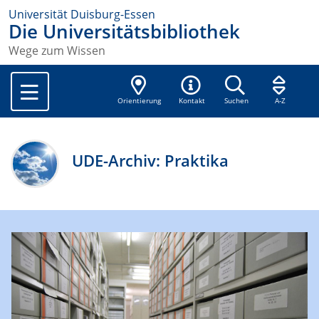
Universität Duisburg-Essen
Die Universitätsbibliothek
Wege zum Wissen
Orientierung
Kontakt
Suchen
A-Z
UDE-Archiv: Praktika