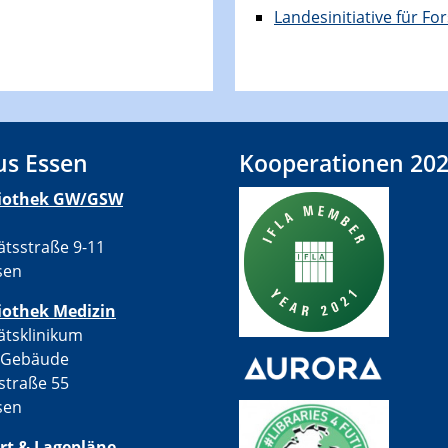
Landesinitiative für 
s Essen
Kooperationen 20
liothek GW/GSW
ätsstraße 9-11
sen
iothek Medizin
ätsklinikum
-Gebäude
straße 55
sen
rt & Lagepläne