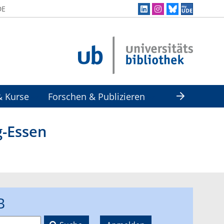
DE
& Kurse
Forschen & Publizieren
g-Essen
B