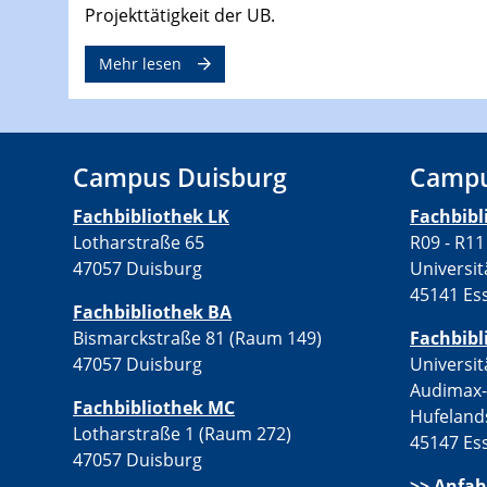
Projekttätigkeit der UB.
Mehr lesen
Campus Duisburg
Campu
Fachbibliothek LK
Fachbib
Lotharstraße 65
R09 - R11
47057 Duisburg
Universit
45141 Es
Fachbibliothek BA
Bismarckstraße 81 (Raum 149)
Fachbibl
47057 Duisburg
Universit
Audimax
Fachbibliothek MC
Hufeland
Lotharstraße 1 (Raum 272)
45147 Es
47057 Duisburg
>>
Anfah